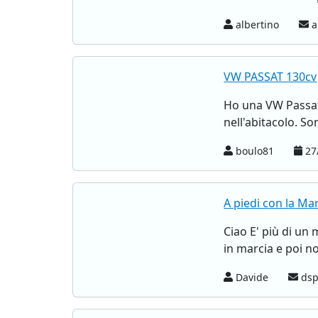
albertino
a
VW PASSAT 130cv
Ho una VW Passat
nell'abitacolo. S
boulo81
27/
A piedi con la Ma
Ciao E' più di un
in marcia e poi no
Davide
dsp