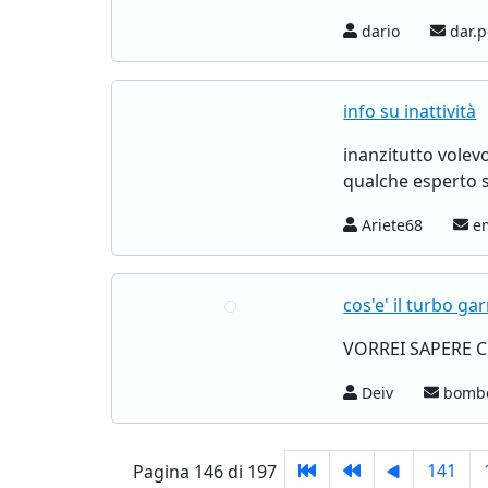
dario
dar.p
info su inattività
inanzitutto volev
qualche esperto s
Ariete68
em
cos'e' il turbo gar
VORREI SAPERE C
Deiv
bomber
141
Pagina 146 di 197