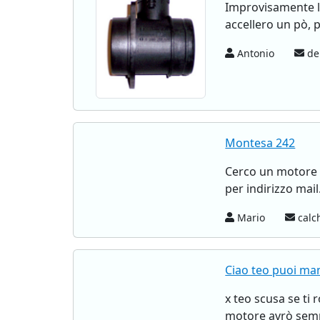
Improvisamente la
accellero un pò, p
Antonio
del
Montesa 242
Cerco un motore 
per indirizzo mail
Mario
calc
Ciao teo puoi ma
x teo scusa se ti
motore avrò sempr