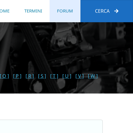
OME
TERMINI
FORUM
CERCA
[ O ]
[ P ]
[ R ]
[ S ]
[ T ]
[ U ]
[ V ]
[ W ]