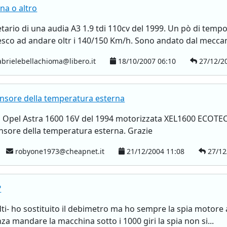
na o altro
tario di una audia A3 1.9 tdi 110cv del 1999. Un pò di tempo
iesco ad andare oltr i 140/150 Km/h. Sono andato dal meccan
brielebellachioma@libero.it
18/10/2007 06:10
27/12/20
ensore della temperatura esterna
 Opel Astra 1600 16V del 1994 motorizzata XEL1600 ECOTEC, v
nsore della temperatura esterna. Grazie
robyone1973@cheapnet.it
21/12/2004 11:08
27/12
?
 dti- ho sostituito il debimetro ma ho sempre la spia motor
za mandare la macchina sotto i 1000 giri la spia non si...