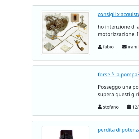
consigli x acquist
ho intenzione di 
motorizzazione. I
fabio
irani
forse è la pompa
Posseggo una polo
supera questi giri
stefano
12/
perdita di potenz