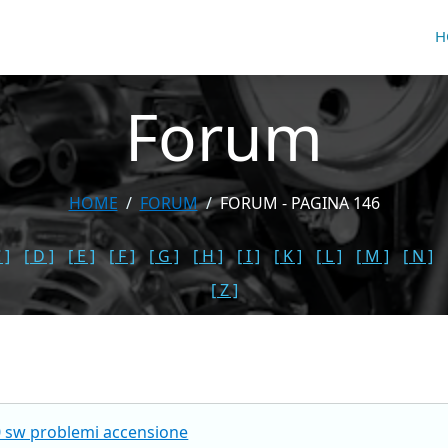
H
Forum
HOME
FORUM
FORUM - PAGINA 146
 ]
[ D ]
[ E ]
[ F ]
[ G ]
[ H ]
[ I ]
[ K ]
[ L ]
[ M ]
[ N ]
[ Z ]
.0 sw problemi accensione