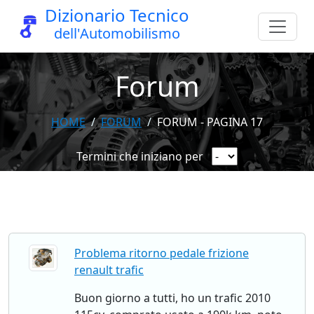
Dizionario Tecnico
dell'Automobilismo
Forum
HOME
FORUM
FORUM - PAGINA 17
Termini che iniziano per
Problema ritorno pedale frizione
renault trafic
Buon giorno a tutti, ho un trafic 2010