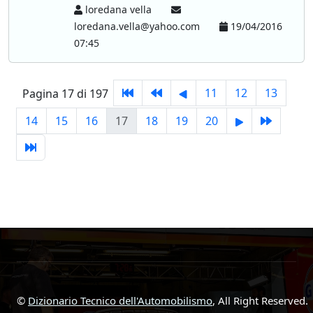
loredana vella
loredana.vella@yahoo.com
19/04/2016
07:45
11
12
13
Pagina 17 di 197
14
15
16
17
18
19
20
©
Dizionario Tecnico dell'Automobilismo
, All Right Reserved.