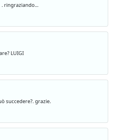
 ringraziando...
fare? LUIGI
uò succedere?. grazie.