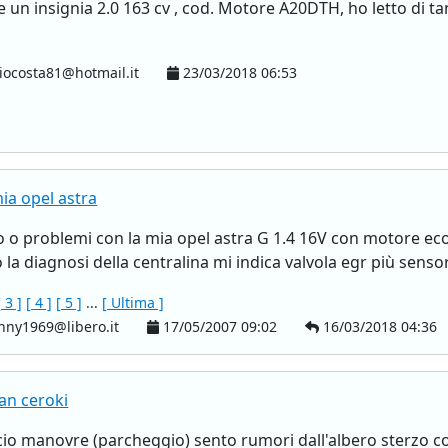
e un insignia 2.0 163 cv , cod. Motore A20DTH, ho letto di ta
iocosta81@hotmail.it
23/03/2018 06:53
ia opel astra
 o problemi con la mia opel astra G 1.4 16V con motore ecote
 la diagnosi della centralina mi indica valvola egr più sensor
[ 3 ]
[ 4 ]
[ 5 ]
...
[ Ultima ]
nny1969@libero.it
17/05/2007 09:02
16/03/2018 04:36
an ceroki
io manovre (parcheggio) sento rumori dall'albero sterzo com