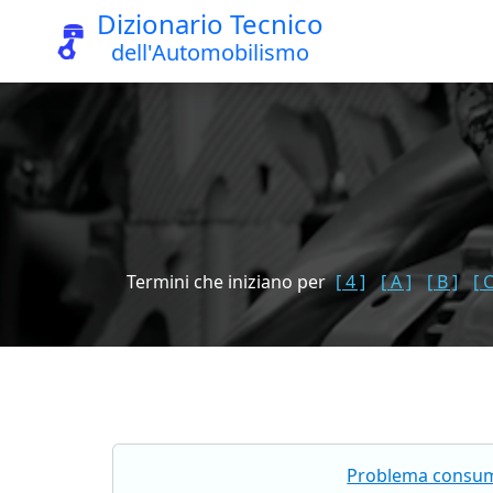
Dizionario Tecnico
dell'Automobilismo
Termini che iniziano per
[ 4 ]
[ A ]
[ B ]
[ C
Problema consumo