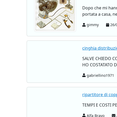
Dopo che mi hanno
portata a casa, ne
gimmy
26/0
cinghia distribuz
SALVE CHIEDO C
HO COSTATATO DAI
gabriellino1971
ripartitore di c
TEMPI E COSTI P
Alfa Bravo