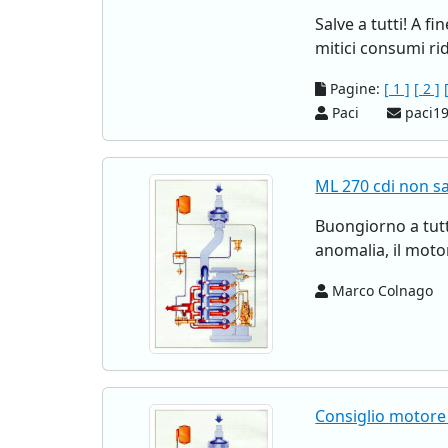
Salve a tutti! A f
mitici consumi rid
Pagine:
[ 1 ]
[ 2 ]
Paci
paci19
ML 270 cdi non sal
Buongiorno a tut
anomalia, il moto
Marco Colnago
Consiglio motore