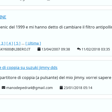
INE
nic del 1999 e mi hanno detto di cambiare il filtro antipollin
[ 3 ]
[ 4 ]
[ 5 ]
...
[ Ultima ]
KY600@LIBERO.IT
13/04/2007 09:38
11/02/2018 03:35
re di coppia su suzuki jimny dds
ripartitore di coppia (a pulsante) del mio jimny. vorrei sapere
manodepedra4@gmail.com
23/01/2018 05:14