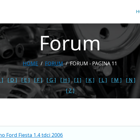
H
Forum
HOME
FORUM
FORUM - PAGINA 11
 ]
[ D ]
[ E ]
[ F ]
[ G ]
[ H ]
[ I ]
[ K ]
[ L ]
[ M ]
[ N ]
[ Z ]
 Ford Fiesta 1.4 tdci 2006