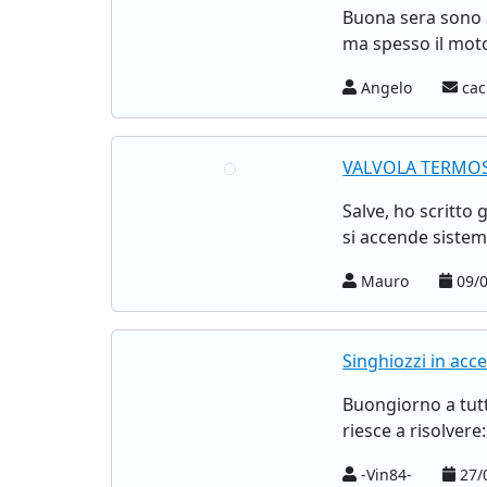
Buona sera sono 
ma spesso il moto
Angelo
cac
VALVOLA TERMOS
Salve, ho scritto 
si accende sistema
Mauro
09/0
Singhiozzi in acc
Buongiorno a tut
riesce a risolvere:
-Vin84-
27/