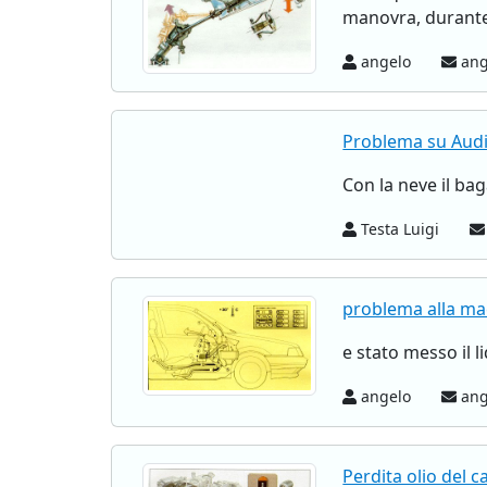
manovra, durante 
angelo
ang
Problema su Aud
Con la neve il bag
Testa Luigi
problema alla ma
e stato messo il 
angelo
ang
Perdita olio del 