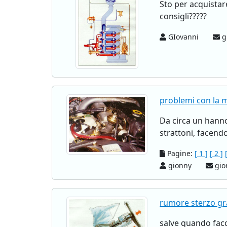
Sto per acquistar
consigli?????
GIovanni
g
problemi con la m
Da circa un hanno
strattoni, facendo
Pagine:
[ 1 ]
[ 2 ]
gionny
gio
rumore sterzo gr
salve quando facc