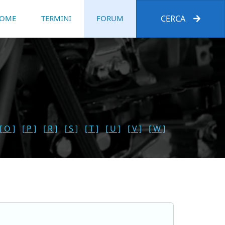
OME
TERMINI
FORUM
CERCA
[ O ]
[ P ]
[ R ]
[ S ]
[ T ]
[ U ]
[ V ]
[ W ]