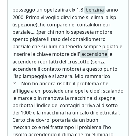
posseggo un opel zafira clx 1.8
benzina
anno
2000. Prima vi voglio dirvi come si elima la isp
(ispezione)che compare nel contakilometri
parziale.....(per chi non lo sapesse)a motore
spento pigiare il taso del contakilometro
parziale che si illumina tenerlo sempre pigiato e
inserire la chiave motore dell'
accensione
,e
accendere i contatti del cruscotto (senza
accendere il contatto motore) a questo punto
l'isp lampeggia e si azzera. Mio rammarico
e'....Non ho ancora risolto il problema che
affligge a chi possiede una opel e cioe': scalando
le marce o in manovra la macchina si spegne,
borbotta l'indice del contagiri arriva al disotto
dei 1000 e la macchina ha un calo di elettricita'.
Certo che dovro' portarla da un buon
meccanico e nel frattempo il problema l'ho
risolto accendendo il clima che mi elimina lo