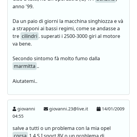
anno '99.
Da un paio di giorni la macchina singhiozza e và
a strapponi ai bassi regimi, come se andasse a
tre
cilindri
. superati i 2500-3000 giri al motore
va bene.
Secondo sintomo fà molto fumo dalla
marmitta
..
Aiutatemi..
giovanni
giovanni.23@live.it
14/01/2009
04:55
salve a tutti o un problema con la mia opel
corsa
1.4 S.I sport 8V o un problema di