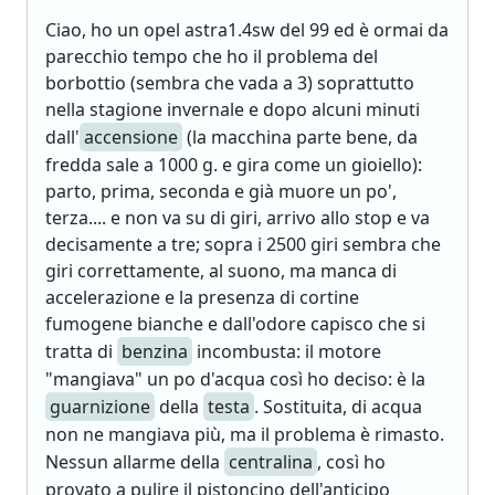
Ciao, ho un opel astra1.4sw del 99 ed è ormai da
parecchio tempo che ho il problema del
borbottio (sembra che vada a 3) soprattutto
nella stagione invernale e dopo alcuni minuti
dall'
accensione
(la macchina parte bene, da
fredda sale a 1000 g. e gira come un gioiello):
parto, prima, seconda e già muore un po',
terza.... e non va su di giri, arrivo allo stop e va
decisamente a tre; sopra i 2500 giri sembra che
giri correttamente, al suono, ma manca di
accelerazione e la presenza di cortine
fumogene bianche e dall'odore capisco che si
tratta di
benzina
incombusta: il motore
"mangiava" un po d'acqua così ho deciso: è la
guarnizione
della
testa
. Sostituita, di acqua
non ne mangiava più, ma il problema è rimasto.
Nessun allarme della
centralina
, così ho
provato a pulire il pistoncino dell'anticipo