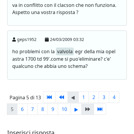
va in conflitto con il clacson che non funziona.
Aspetto una vostra risposta ?
geps1952
24/03/2009 03:32
ho problemi con la
valvola
egr della mia opel
astra 1700 td 99'.come si puo'eliminare? c'e'
qualcuno che abbia uno schema?
1
2
3
4
Pagina 5 di 13
5
6
7
8
9
10
Inserisci risposta