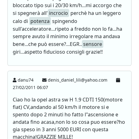
bloccato tipo sui i 20/30 km/h...mi accorgo che
si spegnerà all'
incrocio
perchè ha un leggero
calo di
potenza
spingendo
sull'acceleratore...ripeto a freddo non lo fa...ha
sempre avuto il minimo irregolare ma andava
bene...che può essere?...EGR..
sensore
giri...aspetto fiducioso consigli grazie!!
danu74
denis_daniel_lili@yahoo.com
27/02/2011 06:07
Ciao ho la opel astra sw H 1.9 CDTI 150(motore
fiat) CV,andando al 50 km/h il motore si e
spento dopo 2 minuti ho fatto l"ascensione e
andata fino acasa,non lo so cosa puo essere?ho
gia speso in 3 anni 5000 EURI con questa
macchina!GRAZZIE MILLE!