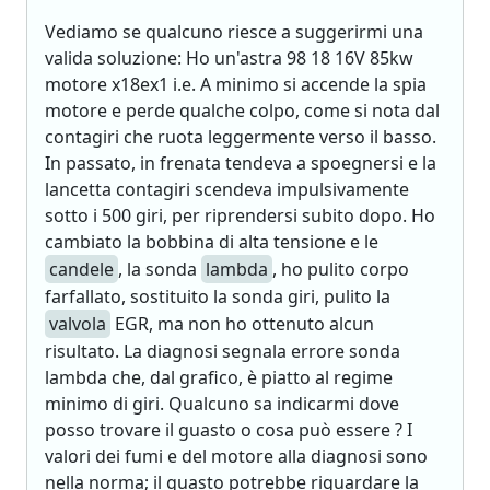
Vediamo se qualcuno riesce a suggerirmi una
valida soluzione: Ho un'astra 98 18 16V 85kw
motore x18ex1 i.e. A minimo si accende la spia
motore e perde qualche colpo, come si nota dal
contagiri che ruota leggermente verso il basso.
In passato, in frenata tendeva a spoegnersi e la
lancetta contagiri scendeva impulsivamente
sotto i 500 giri, per riprendersi subito dopo. Ho
cambiato la bobbina di alta tensione e le
candele
, la sonda
lambda
, ho pulito corpo
farfallato, sostituito la sonda giri, pulito la
valvola
EGR, ma non ho ottenuto alcun
risultato. La diagnosi segnala errore sonda
lambda che, dal grafico, è piatto al regime
minimo di giri. Qualcuno sa indicarmi dove
posso trovare il guasto o cosa può essere ? I
valori dei fumi e del motore alla diagnosi sono
nella norma; il guasto potrebbe riguardare la