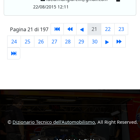
22/08/2015 12:11
21
22
23
Pagina 21 di 197
24
25
26
27
28
29
30
©
Dizionario Tecnico dell'Automobilismo
, All Right Reserved.