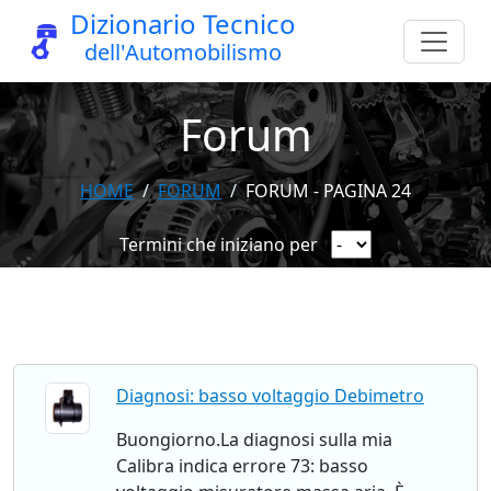
Dizionario Tecnico
dell'Automobilismo
Forum
HOME
FORUM
FORUM - PAGINA 24
Termini che iniziano per
Diagnosi: basso voltaggio Debimetro
Buongiorno.La diagnosi sulla mia
Calibra indica errore 73: basso