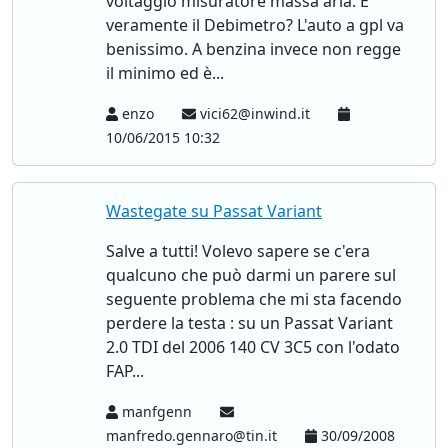
voltaggio misuratore massa aria. È
veramente il Debimetro? L'auto a gpl va
benissimo. A benzina invece non regge
il minimo ed è...
enzo
vici62@inwind.it
10/06/2015 10:32
Wastegate su Passat Variant
Salve a tutti! Volevo sapere se c'era
qualcuno che può darmi un parere sul
seguente problema che mi sta facendo
perdere la testa : su un Passat Variant
2.0 TDI del 2006 140 CV 3C5 con l'odato
FAP...
manfgenn
manfredo.gennaro@tin.it
30/09/2008