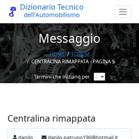
Dizionario Tecnico
dell'Automobilismo
Messaggio
HOME
FORUM
CENTRALINA RIMAPPATA - PAGINA 5
Termini che iniziano per
Centralina rimappata
danilo
danilo.patruno196@hotmail.it