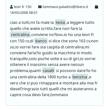
leon fr 150
tommaso-paladini@libero.it
18/05/2008 08:01
ciao a tutti,mi fa male la
testa
,a leggere tutto
quello che avete scritto,fare non fare la
centralina
,conviene no?boo.io ho una leon fr
con 150 cv,di
banco
si dice che sono 163 cv,non
so,io vorrei fare sta caspita di centralina,mi
conviene farla?io guido la macchina in modo
tranquillo,solo poche volte e su di giri,io vorrei
ottenere il massimo senza avere nessun
problema,quanti
cavalli
si possono dare?io ho
una centralina della 1800 turbo a
benzina
,e
vero che si puo rimappare e montare alla mia fr
diesel?ringrazio tutti quelli che mi aiuteranno a
capire cosa devo fare,tommaso