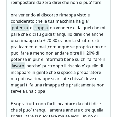
reimpostare da zero direi che non si puo' fare !
ora venendo al discorso rimappa visto e
considerato che la tua macchina ha gia'
potenza
e
coppia
da vendere e da quel che mi
pare che dici tu guidi tranquillo direi che anche
una rimappa da + 20-30 cv non la sfrutteresti
praticamente mai ,comunque se proprio non ne
puoi fare a meno non andare oltre il il 20% di
potenza in piu' e informati bene su chi fai fare il
lavoro
perche' purtroppo il rischio e' quello di
incappare in gente che si spaccia preparatore
ma poi usa rimappe scaricate chissa' dove e
magari ti fa'una rimappa che praticamente non
serve a una cippa
E soprattutto non farti incantare da chi ti dice
che si puo' tranquillamente andare oltre quella
soglia , fare si puo' fare ma se leggi un po di