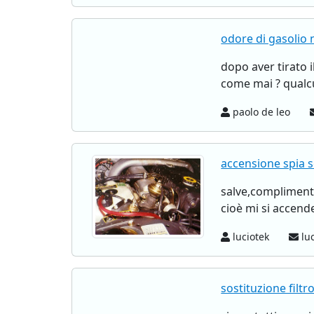
odore di gasolio n
dopo aver tirato 
come mai ? qualc
paolo de leo
accensione spia sc
salve,complimenti
cioè mi si accend
luciotek
luc
sostituzione filtr