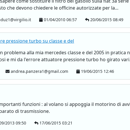
 sapere come sostituire il filtro del gasolio sulla fiat 3a seri
sto che devono chiedere le officine autorizzate per la...
uz1@virgilio.it
01/04/2010 06:57
20/06/2015 08:49
e pressione turbo su classe e del
 problema alla mia mercedes classe e del 2005 in pratica n
si e mi da l'errore attuatore pressione turbo ho girato vari.
andrea.panzera1@gmail.com
19/06/2015 12:46
mportanti funzioni : al volano si appoggia il motorino di avv
parato di trasmissione.
09/2013 09:50
17/06/2015 03:21