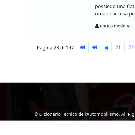
possiedo una fiat
rimane accesa per
enrico modena
21
22
Pagina 23 di 197
©
Dizionario Tecnico dell'Automobilismo
, All Ri
Designed By
Michele Di Maria