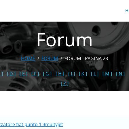
H
Forum
HOME
FORUM
FORUM - PAGINA 23
 ]
[ D ]
[ E ]
[ F ]
[ G ]
[ H ]
[ I ]
[ K ]
[ L ]
[ M ]
[ N ]
[ Z ]
zatore fiat punto 1.3multyjet