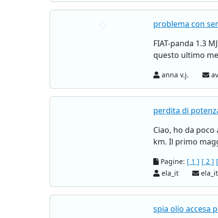
problema con ser
FIAT-panda 1.3 MJ
questo ultimo mes
anna v.j.
av
perdita di potenz
Ciao, ho da poco 
km. Il primo maggi
Pagine:
[ 1 ]
[ 2 ]
ela_it
ela_i
spia olio accesa 