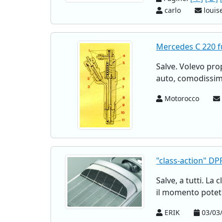
carlo
louise
Mercedes C 220 
Salve. Volevo pr
auto, comodissim
Motorocco
"class-action" DP
Salve, a tutti. L
il momento potete 
ERIK
03/03