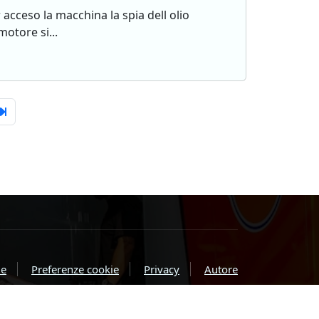
cceso la macchina la spia dell olio
otore si...
e
Preferenze cookie
Privacy
Autore