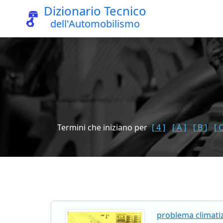
Dizionario Tecnico
dell'Automobilismo
Termini che iniziano per
[ 4 ]
[ A ]
[ B ]
[ C
problema climatiz