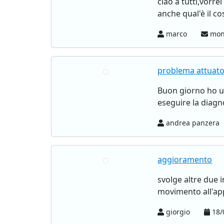
ciao a tutti,vorrei
anche qual'è il co
marco
mond
problema attuator
Buon giorno ho un
eseguire la diagno
andrea panzera
aggioramento
svolge altre due i
movimento all'ap
giorgio
18/