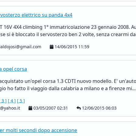
vosterzo elettrico su panda 4x4
T 16V 4X4 climbing 1° immatricolazione 23 gennaio 2008. A
e si è bloccato il servosterzo ben 2 volte, senza crearmi dan
aldojosi@gmail.com
14/06/2015 11:59
a opel corsa
acquistato un'opel corsa 1.3 CDTI nuovo modello. E' un'aut
o ho fatto il viaggio dalla calabria a milano e a firenze mi...
[ 3 ]
[ 4 ]
[ 5 ]
t@yahoo.it
03/05/2007 02:31
12/06/2015 06:03
per molti secondi dopo accensione