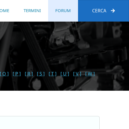
OME
TERMINI
FORUM
CERCA
[ O ]
[ P ]
[ R ]
[ S ]
[ T ]
[ U ]
[ V ]
[ W ]