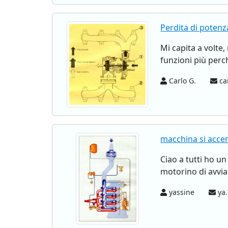
Perdita di potenz
Mi capita a volte
funzioni più perc
Carlo G.
car
macchina si acce
Ciao a tutti ho un
motorino di avvia
yassine
ya.