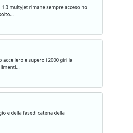
to 1.3 multyjet rimane sempre acceso ho
olto...
 accellero e supero i 2000 giri la
imenti...
 e della fasedi catena della