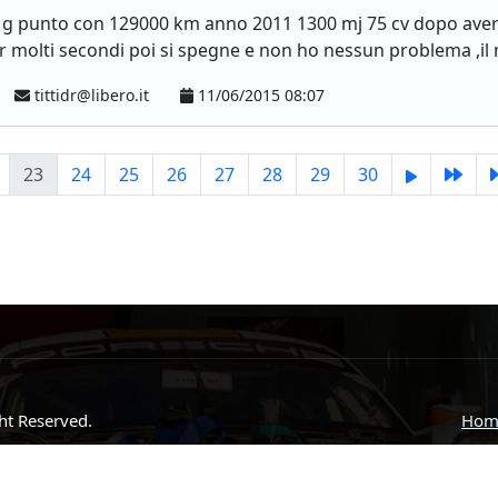
 g punto con 129000 km anno 2011 1300 mj 75 cv dopo aver a
 molti secondi poi si spegne e non ho nessun problema ,il m
tittidr@libero.it
11/06/2015 08:07
23
24
25
26
27
28
29
30
ght Reserved.
Hom