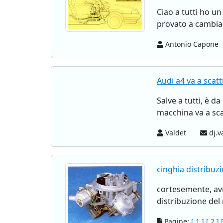
Ciao a tutti ho u
provato a cambiare
Antonio Capone
Audi a4 va a scatt
Salve a tutti, è d
macchina va a sca
Valdet
dj.v
cinghia distribuzi
cortesemente, av
distribuzione del
Pagine:
[ 1 ]
[ 2 ]