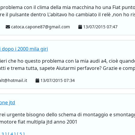
n problema con il clima della mia macchina ho una Fiat pun
 il pulsante dentro L'abitavo ho cambiato il relè ,non ho ris
catoca.capone87@gmail.com
13/07/2015 07:47
i dopo i 2000 mila giri
a ieri che ho questo problema con la mia audi a4, cioè quando
tti e trema tutta, sapete Aiutarmi perfavore? Grazie e compl
alt@hotmail.it
13/07/2015 07:34
one jtd
rei urgente bisogno dello schema di montaggio e smontaggio
 motore fiat multipla jtd anno 2001
[ 3 ]
[ 4 ]
[ 5 ]