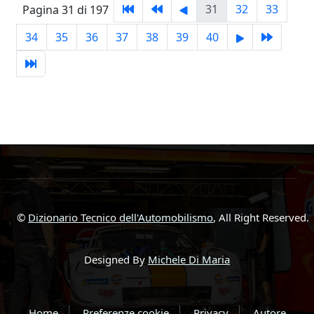
31
32
33
Pagina 31 di 197
34
35
36
37
38
39
40
©
Dizionario Tecnico dell'Automobilismo
, All Right Reserved.
Designed By
Michele Di Maria
Home
Preferenze cookie
Privacy
Autore