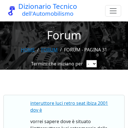
Dizionario Tecnico
dell'Automobilismo
Forum
HOME
FORUM
FORUM - PAGINA 31
Termini che iniziano per
interuttore luci retro seat ibiza 2001
dov è
vorrei sapere dove è situato