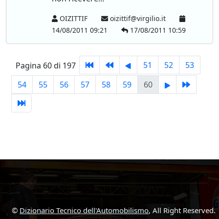
OIZITTIF
oizittif@virgilio.it
14/08/2011 09:21
17/08/2011 10:59
51
52
53
Pagina 60 di 197
54
55
56
57
58
59
60
©
Dizionario Tecnico dell'Automobilismo
, All Right Reserved.