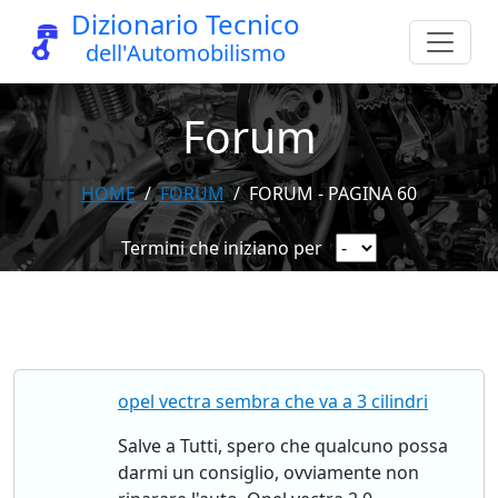
Dizionario Tecnico
dell'Automobilismo
Forum
HOME
FORUM
FORUM - PAGINA 60
Termini che iniziano per
opel vectra sembra che va a 3 cilindri
Salve a Tutti, spero che qualcuno possa
darmi un consiglio, ovviamente non