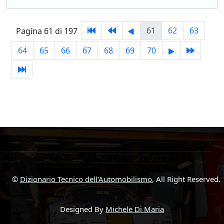
61
62
63
Pagina 61 di 197
64
65
66
67
68
69
70
©
Dizionario Tecnico dell'Automobilismo
, All Right Reserved.
Designed By
Michele Di Maria