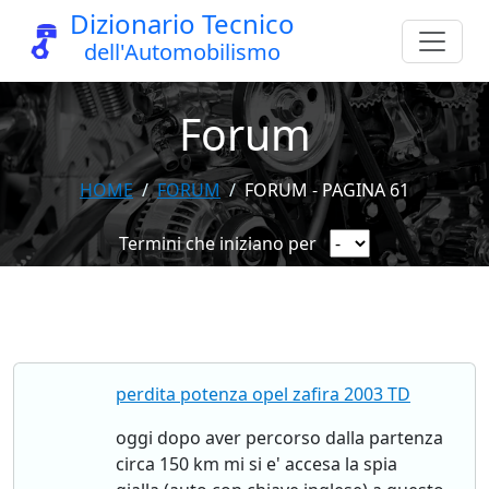
Dizionario Tecnico
dell'Automobilismo
Forum
HOME
FORUM
FORUM - PAGINA 61
Termini che iniziano per
perdita potenza opel zafira 2003 TD
oggi dopo aver percorso dalla partenza
circa 150 km mi si e' accesa la spia