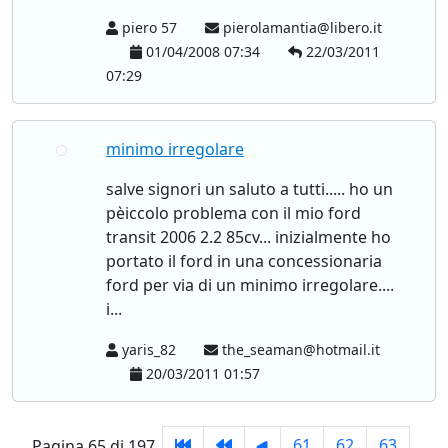
piero 57
pierolamantia@libero.it
01/04/2008 07:34
22/03/2011
07:29
minimo irregolare
salve signori un saluto a tutti..... ho un
pèiccolo problema con il mio ford
transit 2006 2.2 85cv... inizialmente ho
portato il ford in una concessionaria
ford per via di un minimo irregolare....
i...
yaris_82
the_seaman@hotmail.it
20/03/2011 01:57
61
62
63
Pagina 65 di 197