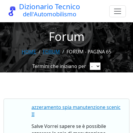
Dizionario Tecnico
dell'Automobilismo
Forum
HOME
FORUM
FORUM - PAGINA 65
Termini che iniziano per
azzeramento spia manutenzione scenic
II
Salve Vorrei sapere se è possibile