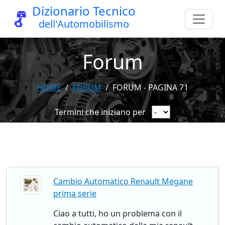
Dizionario Tecnico
dell'Automobilismo
Forum
HOME
FORUM
FORUM - PAGINA 71
Termini che iniziano per
Cambio Automatico Renault Megane
prima serie
Ciao a tutti, ho un problema con il