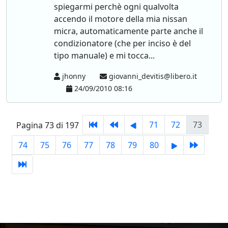
spiegarmi perchè ogni qualvolta
accendo il motore della mia nissan
micra, automaticamente parte anche il
condizionatore (che per inciso è del
tipo manuale) e mi tocca...
jhonny
giovanni_devitis@libero.it
24/09/2010 08:16
71
72
73
Pagina 73 di 197
74
75
76
77
78
79
80