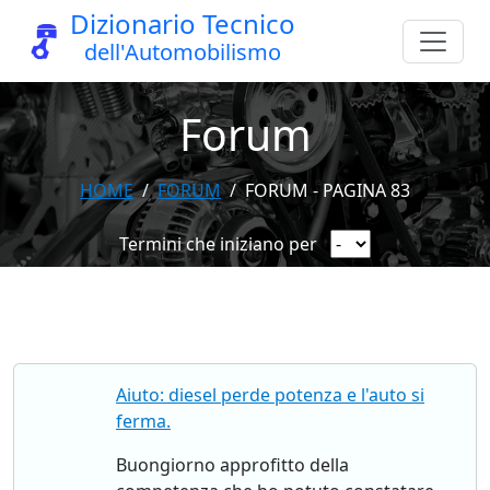
Dizionario Tecnico
dell'Automobilismo
Forum
HOME
FORUM
FORUM - PAGINA 83
Termini che iniziano per
Aiuto: diesel perde potenza e l'auto si
ferma.
Buongiorno approfitto della