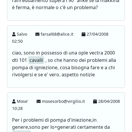
raffreddamento supera i 90° anke se la makkina
è ferma, è normale o c'è un problema?
Salvo
farsal68@alice.it
27/04/2008
02:50
ciao, sono in possesso di una ople vectra 2000
dti 101
cavalli
, so che hanno dei problemi alla
pompa di igniezione, cosa bisogna fare e a chi
rivolgersi e se e' vero. aspetto notizie
Mose'
mosesorbo@virgilio.it
28/04/2008
10:28
Per i problemi di pompa d'iniezione,in
genere,sono per lo+generati certamente da