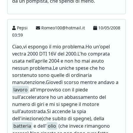
da un pompista, che spendi di meno.
Pepsi
Romeo100@hotmail.it
10/05/2008
03:59
Ciao,vi espongo il mio problema.Ho un'opel
vectra 2000 DTI 16V del 2000.L'ho comprata
usata nell'aprile 2004 e non ho mai avuto
nessun problema.Le uniche spese che ho
sorstenuto sono quelle di ordinaria
manutenzione.Giovedì scorso mentre andavo a
lavoro
all'improvviso con il piede
sull'acceleratore ho un abbassamento del
numero di giri e mi si spegne il motore
sull'autostrada.Si accende la spia
dell'iniezione(che subito di spegne), della
batteria
e dell'
olio
(che invece rimangono