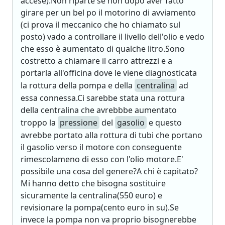
accese).Non riparte se non dopo aver fatto
girare per un bel po il motorino di avviamento
(ci prova il meccanico che ho chiamato sul
posto) vado a controllare il livello dell'olio e vedo
che esso è aumentato di qualche litro.Sono
costretto a chiamare il carro attrezzi e a
portarla all'officina dove le viene diagnosticata
la rottura della pompa e della
centralina
ad
essa connessa.Ci sarebbe stata una rottura
della centralina che avrebbbe aumentato
troppo la
pressione
del
gasolio
e questo
avrebbe portato alla rottura di tubi che portano
il gasolio verso il motore con conseguente
rimescolameno di esso con l'olio motore.E'
possibile una cosa del genere?A chi è capitato?
Mi hanno detto che bisogna sostituire
sicuramente la centralina(550 euro) e
revisionare la pompa(cento euro in su).Se
invece la pompa non va proprio bisognerebbe