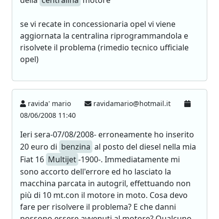
della
centralina
motore
se vi recate in concessionaria opel vi viene
aggiornata la centralina riprogrammandola e
risolvete il problema (rimedio tecnico ufficiale
opel)
ravida' mario
ravidamario@hotmail.it
08/06/2008 11:40
Ieri sera-07/08/2008- erroneamente ho inserito
20 euro di
benzina
al posto del diesel nella mia
Fiat 16
Multijet
-1900-. Immediatamente mi
sono accorto dell'errore ed ho lasciato la
macchina parcata in autogril, effettuando non
più di 10 mt.con il motore in moto. Cosa devo
fare per risolvere il problema? E che danni
possono essere avvenuti al motore? Qualcuno