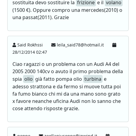
sostituita devo sostituire la
frizione
e il
volano
(1500 €). Oppure compro una mercedes(2010) o
una passat(2011). Grazie
Said Rokhssi
leila_said78@hotmail.it
28/12/2014 02:47
Ciao ragazzi o un problema con un Audi A4 del
2005 2000 140cv o avuto il primo problema della
spia
olio
già fatto pompa olio
turbina
e
adesso strattona e da fermo si muove tutta poi
fa fumo bianco chi mi da una mano sono grato
x favore neanche uficina Audi non lo sanno che
cose attendo risposte grazie.
peppe
zeollagiuseppe@inwind.it