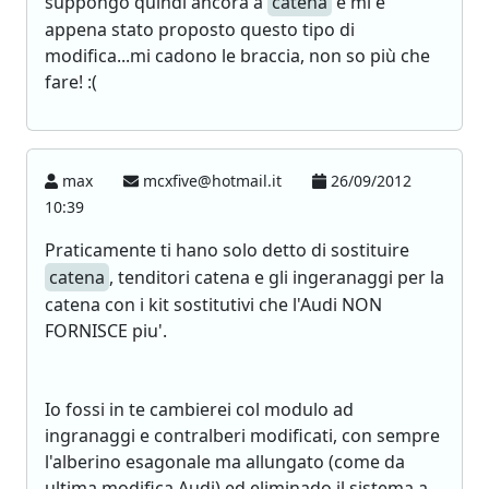
suppongo quindi ancora a
catena
e mi è
appena stato proposto questo tipo di
modifica...mi cadono le braccia, non so più che
fare! :(
max
mcxfive@hotmail.it
26/09/2012
10:39
Praticamente ti hano solo detto di sostituire
catena
, tenditori catena e gli ingeranaggi per la
catena con i kit sostitutivi che l'Audi NON
FORNISCE piu'.
Io fossi in te cambierei col modulo ad
ingranaggi e contralberi modificati, con sempre
l'alberino esagonale ma allungato (come da
ultima modifica Audi) ed eliminado il sistema a