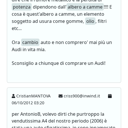
potenza
dipendono dall'
albero a camme
!!!! E
cosa è quest'albero a camme, un elemento
soggetto ad usura come gomme,
olio
, filtri
etc...
Ora
cambio
auto e non comprero' mai più un
Audi in vita mia.
Sconsiglio a chiunque di comprare un Audi!
CristianMANTOVA
criss900@inwind.it
06/10/2012 03:20
per AntonioB, volevo dirti che purtroppo la
vendutissima A4 del nostro periodo (2006) è
stata una auto sfigatissima, io sono innamorato