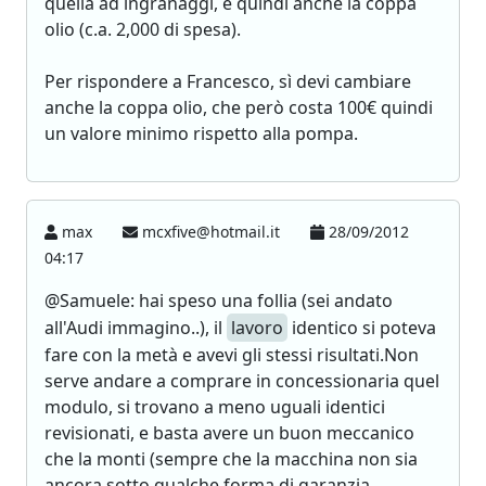
quella ad ingranaggi, e quindi anche la coppa
olio (c.a. 2,000 di spesa).
Per rispondere a Francesco, sì devi cambiare
anche la coppa olio, che però costa 100€ quindi
un valore minimo rispetto alla pompa.
max
mcxfive@hotmail.it
28/09/2012
04:17
@Samuele: hai speso una follia (sei andato
all'Audi immagino..), il
lavoro
identico si poteva
fare con la metà e avevi gli stessi risultati.Non
serve andare a comprare in concessionaria quel
modulo, si trovano a meno uguali identici
revisionati, e basta avere un buon meccanico
che la monti (sempre che la macchina non sia
ancora sotto qualche forma di garanzia