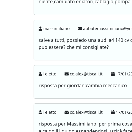
niente,cambiato eniatori,cablagio,pompa
massimiliano
abbatemassimiliano@ym
salve a tutti, possiedo una audi a4 140 cv 
puo essere? che mi consigliate?
l'eletto
co.alex@tiscali.it
17/01/20
risposta per giordan:cambia meccanico
l'eletto
co.alex@tiscali.it
17/01/20
risposta per Massimiliano: per prima cosa 
a caldo il liquido espandendosi uscirà facen