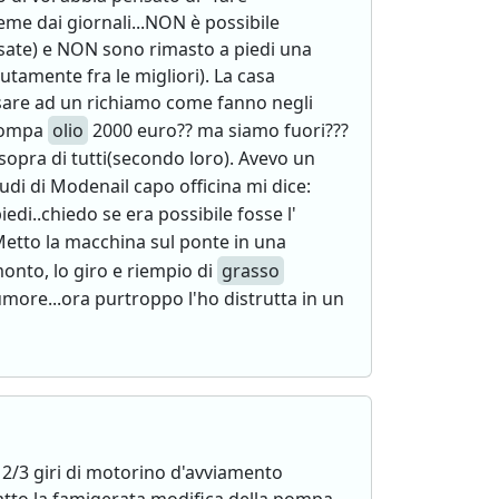
ieme dai giornali...NON è possibile
usate) e NON sono rimasto a piedi una
tamente fra le migliori). La casa
ssare ad un richiamo come fanno negli
 Pompa
olio
2000 euro?? ma siamo fuori???
 sopra di tutti(secondo loro). Avevo un
Audi di Modenail capo officina mi dice:
edi..chiedo se era possibile fosse l'
 Metto la macchina sul ponte in una
smonto, lo giro e riempio di
grasso
umore...ora purtroppo l'ho distrutta in un
o 2/3 giri di motorino d'avviamento