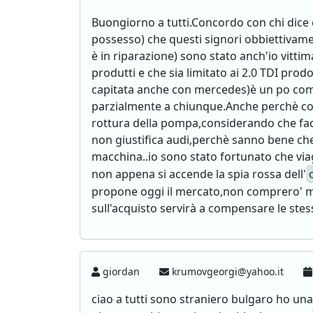
Buongiorno a tutti.Concordo con chi dice
possesso) che questi signori obbiettivame
è in riparazione) sono stato anch'io vitti
produtti e che sia limitato ai 2.0 TDI prod
capitata anche con mercedes)è un po com
parzialmente a chiunque.Anche perchè come
rottura della pompa,considerando che fa
non giustifica audi,perchè sanno bene che 
macchina..io sono stato fortunato che via
non appena si accende la spia rossa dell'
propone oggi il mercato,non comprero' ma
sull'acquisto servirà a compensare le stess
giordan
krumovgeorgi@yahoo.it
ciao a tutti sono straniero bulgaro ho un