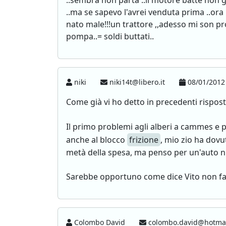
..sembra non parta ..il motore batte non g
..ma se sapevo l'avrei venduta prima ..ora 
nato male!!!un trattore ,,adesso mi son pr
pompa..= soldi buttati..
niki
niki14t@libero.it
08/01/2012
Come già vi ho detto in precedenti rispost
Il primo problemi agli alberi a cammes e 
anche al blocco
frizione
, mio zio ha dovu
metà della spesa, ma penso per un'auto nu
Sarebbe opportuno come dice Vito non fargl
Colombo David
colombo.david@hotmai