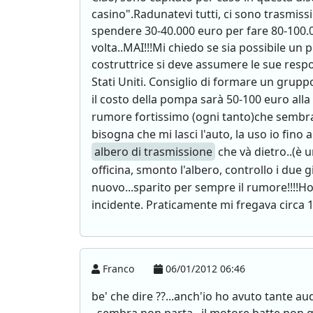
casino".Radunatevi tutti, ci sono trasmissi
spendere 30-40.000 euro per fare 80-100.0
volta..MAI!!!Mi chiedo se sia possibile un
costruttrice si deve assumere le sue resp
Stati Uniti. Consiglio di formare un grup
il costo della pompa sarà 50-100 euro alla 
rumore fortissimo (ogni tanto)che sembra
bisogna che mi lasci l'auto, la uso io fino
albero di trasmissione
che và dietro..(è u
officina, smonto l'albero, controllo i due g
nuovo...sparito per sempre il rumore!!!!Ho
incidente. Praticamente mi fregava circa 
Franco
06/01/2012 06:46
be' che dire ??...anch'io ho avuto tante au