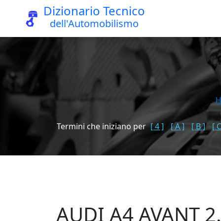
Dizionario Tecnico
dell'Automobilismo
Termini che iniziano per
[ 4 ]
[ A ]
[ B ]
[ C
AUDI A4 AVANT 2.