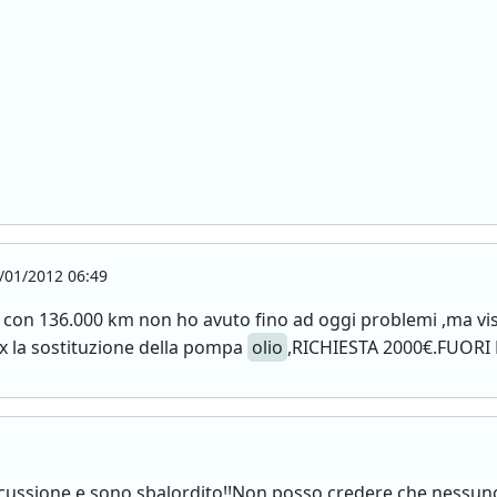
/01/2012 06:49
 con 136.000 km non ho avuto fino ad oggi problemi ,ma vis
x la sostituzione della pompa
olio
,RICHIESTA 2000€.FUORI
scussione e sono sbalordito!!Non posso credere che nessuno