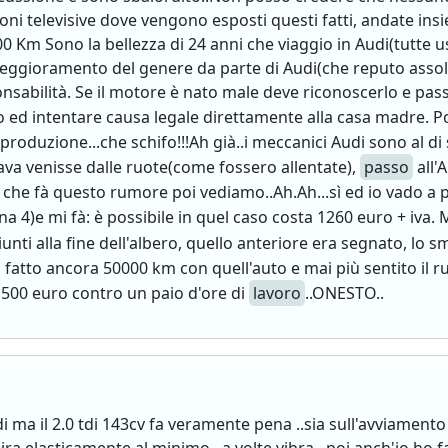
oni televisive dove vengono esposti questi fatti, andate ins
0 Km Sono la bellezza di 24 anni che viaggio in Audi(tutte 
 peggioramento del genere da parte di Audi(che reputo assolu
onsabilità. Se il motore è nato male deve riconoscerlo e pa
po ed intentare causa legale direttamente alla casa madre.
produzione...che schifo!!!Ah già..i meccanici Audi sono al di
va venisse dalle ruote(come fossero allentate),
passo
all'
 a che fà questo rumore poi vediamo..Ah.Ah...sì ed io vado a pi
na 4)e mi fà: è possibile in quel caso costa 1260 euro + iva.
iunti alla fine dell'albero, quello anteriore era segnato, lo 
 fatto ancora 50000 km con quell'auto e mai più sentito il r
1500 euro contro un paio d'ore di
lavoro
..ONESTO..
di ma il 2.0 tdi 143cv fa veramente pena ..sia sull'avviament