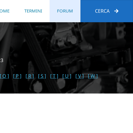
OME
TERMINI
FORUM
CERCA
23
[ O ]
[ P ]
[ R ]
[ S ]
[ T ]
[ U ]
[ V ]
[ W ]