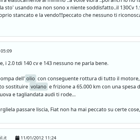
ira elasticamente al minimo ..a volte vibra ..poi anch'io ho
la sto' usando ma non sono x niente soddisfatto..il 130Cv 1.
oprio stancato e la vendo!!!peccato che nessuno ti riconosca
 05:09
e, i 2.0 tdi 140 cv e 143 nessuno ne parla bene.
pompa dell'
olio
con conseguente rottura di tutto il motore, 
to sostituire
volano
e frizione a 65.000 km con una spesa di 
ova e tagliandata audi ti rode...
iela passare liscia, Fiat non ha mai peccato su certe cose, 
l.it
11/01/2012 11:24