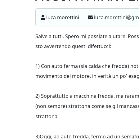
luca morettini
luca.morettini@gm
Salve a tutti. Spero mi possiate aiutare. Po
sto avvertendo questi difettucci:
1) Con auto ferma (sia calda che fredda) noto
movimento del motore, in verità un po' esa
2) Soprattutto a macchina fredda, ma rarament
(non sempre) strattona come se gli mancas
strattona.
3)Oggi, ad auto fredda, fermo ad un semafo