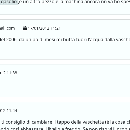
gasolio
,e un altro pezzo,e la machina ancora nn va ho spe
ail.com
17/01/2012 11:21
del 2006, da un po di mesi mi butta fuori l'acqua dalla vasch
12 11:38
12 11:44
ti consiglio di cambiare il tappo della vaschetta (è la cosa
do così abbassare il livello a freddo. Se non risolvi il probl