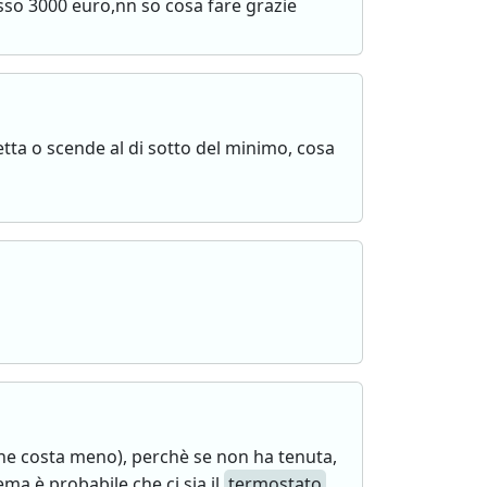
sso 3000 euro,nn so cosa fare grazie
etta o scende al di sotto del minimo, cosa
 che costa meno), perchè se non ha tenuta,
ema è probabile che ci sia il
termostato