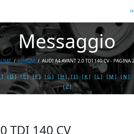
H
Messaggio
HOME
FORUM
AUDI A4 AVANT 2.0 TDI 140 CV - PAGINA 
 ]
[ D ]
[ E ]
[ F ]
[ G ]
[ H ]
[ I ]
[ K ]
[ L ]
[ M ]
[ N ]
[ Z ]
0 TDI 140 CV