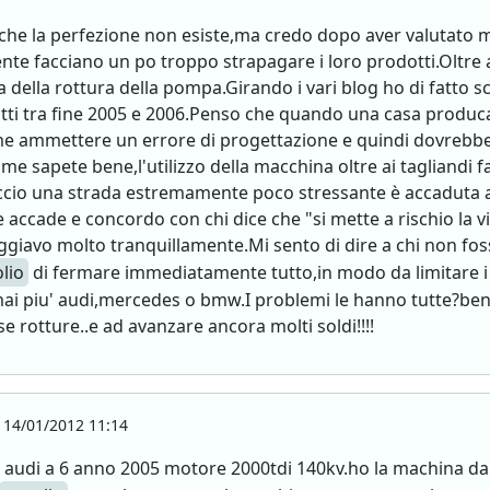
 che la perfezione non esiste,ma credo dopo aver valutato
nte facciano un po troppo strapagare i loro prodotti.Oltre a
ma della rottura della pompa.Girando i vari blog ho di fatto 
otti tra fine 2005 e 2006.Penso che quando una casa produca u
e ammettere un errore di progettazione e quindi dovrebb
 sapete bene,l'utilizzo della macchina oltre ai tagliandi f
ccio una strada estremamente poco stressante è accaduta 
accade e concordo con chi dice che "si mette a rischio la vit
ggiavo molto tranquillamente.Mi sento di dire a chi non fos
olio
di fermare immediatamente tutto,in modo da limitare i 
i piu' audi,mercedes o bmw.I problemi le hanno tutte?bene.
e rotture..e ad avanzare ancora molti soldi!!!!
14/01/2012 11:14
a audi a 6 anno 2005 motore 2000tdi 140kv.ho la machina da