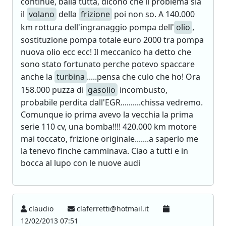
continue, balla tutta, dicono che il problema sia
il
volano
della
frizione
poi non so. A 140.000
km rottura dell'ingranaggio pompa dell'
olio
,
sostituzione pompa totale euro 2000 tra pompa
nuova olio ecc ecc! Il meccanico ha detto che
sono stato fortunato perche potevo spaccare
anche la
turbina
.....pensa che culo che ho! Ora
158.000 puzza di
gasolio
incombusto,
probabile perdita dall'EGR..........chissa vedremo.
Comunque io prima avevo la vecchia la prima
serie 110 cv, una bomba!!!! 420.000 km motore
mai toccato, frizione originale.......a saperlo me
la tenevo finche camminava. Ciao a tutti e in
bocca al lupo con le nuove audi
claudio
claferretti@hotmail.it
12/02/2013 07:51