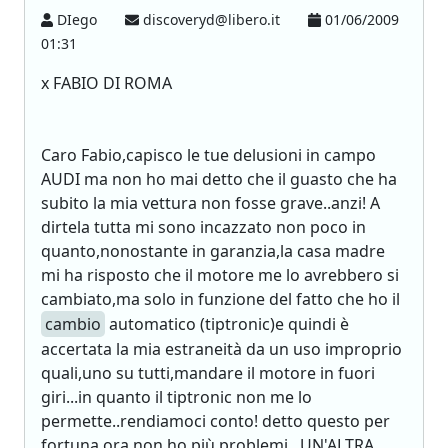
DIego
discoveryd@libero.it
01/06/2009
01:31
x FABIO DI ROMA
Caro Fabio,capisco le tue delusioni in campo
AUDI ma non ho mai detto che il guasto che ha
subito la mia vettura non fosse grave..anzi! A
dirtela tutta mi sono incazzato non poco in
quanto,nonostante in garanzia,la casa madre
mi ha risposto che il motore me lo avrebbero si
cambiato,ma solo in funzione del fatto che ho il
cambio
automatico (tiptronic)e quindi è
accertata la mia estraneità da un uso improprio
quali,uno su tutti,mandare il motore in fuori
giri...in quanto il tiptronic non me lo
permette..rendiamoci conto! detto questo per
fortuna ora non ho più problemi.. UN'ALTRA