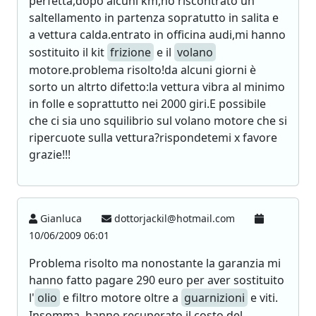
perfetta,dopo alcuni km,ho riscontrato un
saltellamento in partenza sopratutto in salita e
a vettura calda.entrato in officina audi,mi hanno
sostituito il kit
frizione
e il
volano
motore.problema risolto!da alcuni giorni è
sorto un altrto difetto:la vettura vibra al minimo
in folle e soprattutto nei 2000 giri.E possibile
che ci sia uno squilibrio sul volano motore che si
ripercuote sulla vettura?rispondetemi x favore
grazie!!!
Gianluca
dottorjackil@hotmail.com
10/06/2009 06:01
Problema risolto ma nonostante la garanzia mi
hanno fatto pagare 290 euro per aver sostituito
l'
olio
e filtro motore oltre a
guarnizioni
e viti.
Insomma, hanno recuperato il costo del