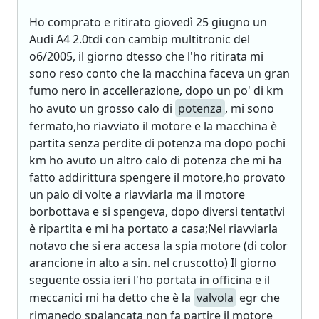
Ho comprato e ritirato giovedì 25 giugno un
Audi A4 2.0tdi con cambip multitronic del
o6/2005, il giorno dtesso che l'ho ritirata mi
sono reso conto che la macchina faceva un gran
fumo nero in accellerazione, dopo un po' di km
ho avuto un grosso calo di
potenza
, mi sono
fermato,ho riavviato il motore e la macchina è
partita senza perdite di potenza ma dopo pochi
km ho avuto un altro calo di potenza che mi ha
fatto addirittura spengere il motore,ho provato
un paio di volte a riavviarla ma il motore
borbottava e si spengeva, dopo diversi tentativi
è ripartita e mi ha portato a casa;Nel riavviarla
notavo che si era accesa la spia motore (di color
arancione in alto a sin. nel cruscotto) Il giorno
seguente ossia ieri l'ho portata in officina e il
meccanici mi ha detto che è la
valvola
egr che
rimanedo spalancata non fa partire il motore