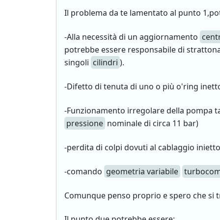
Il problema da te lamentato al punto 1,po
-Alla necessità di un aggiornamento
cent
potrebbe essere responsabile di stratton
singoli
cilindri
).
-Difetto di tenuta di uno o più o'ring inet
-Funzionamento irregolare della pompa t
pressione
nominale di circa 11 bar)
-perdita di colpi dovuti al cablaggio inie
-comando
geometria variabile
turbocom
Comunque penso proprio e spero che si tr
Il punto due potrebbe essere: