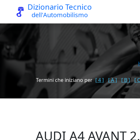
Dizionario Tecnico
dell'Automobilismo
Termini che iniziano per
[ 4 ]
[ A ]
[ B ]
[ C
AUDI A4 AVANT 2.