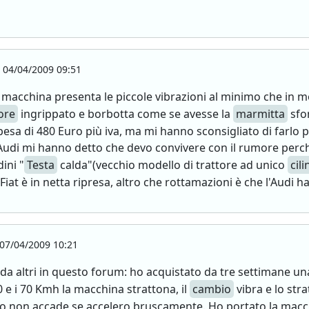
04/04/2009 09:51
a macchina presenta le piccole vibrazioni al minimo che in m
tore
ingrippato e borbotta come se avesse la
marmitta
sfon
spesa di 480 Euro più iva, ma mi hanno sconsigliato di farlo
ci Audi mi hanno detto che devo convivere con il rumore perch
ini "
Testa
calda"(vecchio modello di trattore ad unico
cil
iat è in netta ripresa, altro che rottamazioni è che l'Audi ha 
07/04/2009 10:21
a altri in questo forum: ho acquistato da tre settimane una
0 e i 70 Kmh la macchina strattona, il
cambio
vibra e lo str
 Cio non accade se accelero bruscamente. Ho portato la macchi