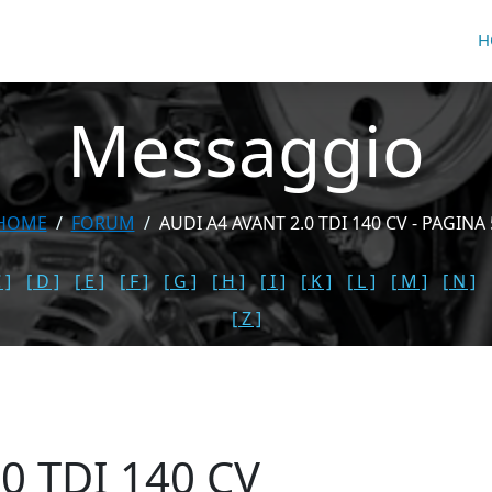
H
Messaggio
HOME
FORUM
AUDI A4 AVANT 2.0 TDI 140 CV - PAGINA 
 ]
[ D ]
[ E ]
[ F ]
[ G ]
[ H ]
[ I ]
[ K ]
[ L ]
[ M ]
[ N ]
[ Z ]
0 TDI 140 CV