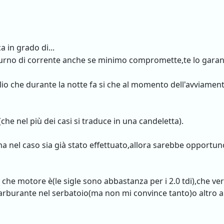
a in grado di...
urno di corrente anche se minimo compromette,te lo garan
olio che durante la notte fa si che al momento dell'avviament
e nel più dei casi si traduce in una candeletta).
ma nel caso sia già stato effettuato,allora sarebbe opportu
 che motore è(le sigle sono abbastanza per i 2.0 tdi),che ver
arburante nel serbatoio(ma non mi convince tanto)o altro a