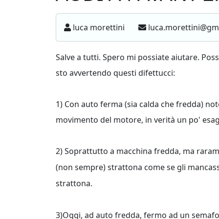
luca morettini
luca.morettini@gm
Salve a tutti. Spero mi possiate aiutare. Po
sto avvertendo questi difettucci:
1) Con auto ferma (sia calda che fredda) noto
movimento del motore, in verità un po' esa
2) Soprattutto a macchina fredda, ma rarament
(non sempre) strattona come se gli mancas
strattona.
3)Oggi, ad auto fredda, fermo ad un semafo