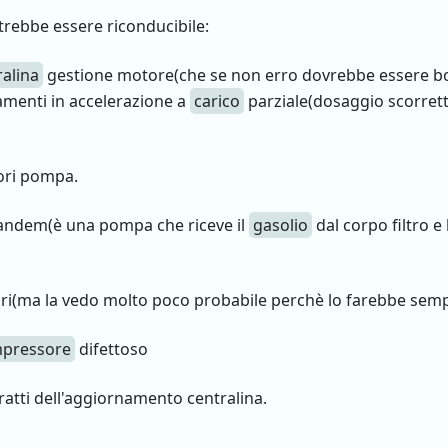
trebbe essere riconducibile:
ralina
gestione motore(che se non erro dovrebbe essere bos
amenti in accelerazione a
carico
parziale(dosaggio scorrett
tori pompa.
andem(è una pompa che riceve il
gasolio
dal corpo filtro e
ttori(ma la vedo molto poco probabile perchè lo farebbe semp
pressore
difettoso
atti dell'aggiornamento centralina.