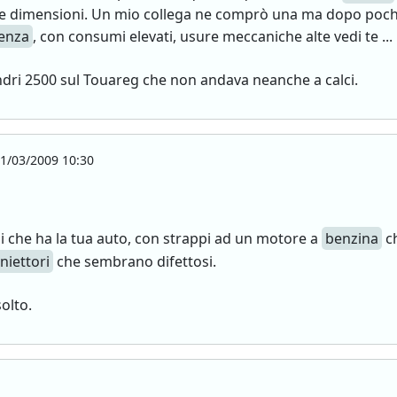
a e dimensioni. Un mio collega ne comprò una ma dopo poch
enza
, con consumi elevati, usure meccaniche alte vedi te ...
lindri 2500 sul Touareg che non andava neanche a calci.
1/03/2009 10:30
i che ha la tua auto, con strappi ad un motore a
benzina
ch
iniettori
che sembrano difettosi.
olto.