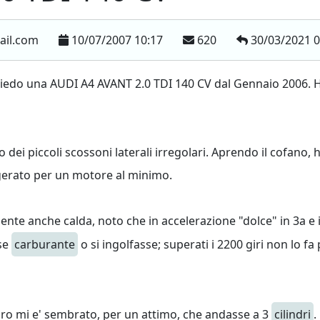
ail.com
10/07/2007 10:17
620
30/03/2021 
ssiedo una AUDI A4 AVANT 2.0 TDI 140 CV dal Gennaio 2006. H
 dei piccoli scossoni laterali irregolari. Aprendo il cofano,
gerato per un motore al minimo.
e anche calda, noto che in accelerazione "dolce" in 3a e in 4a
se
carburante
o si ingolfasse; superati i 2200 giri non lo 
ro mi e' sembrato, per un attimo, che andasse a 3
cilindri
.