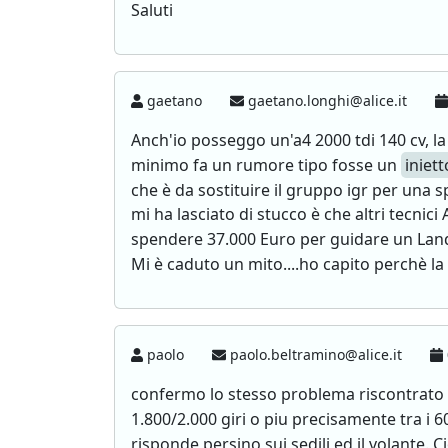
Saluti
gaetano
gaetano.longhi@alice.it
Anch'io posseggo un'a4 2000 tdi 140 cv, l
minimo fa un rumore tipo fosse un
iniet
che è da sostituire il gruppo igr per una 
mi ha lasciato di stucco è che altri tecni
spendere 37.000 Euro per guidare un Land
Mi è caduto un mito....ho capito perchè la F
paolo
paolo.beltramino@alice.it
confermo lo stesso problema riscontrato d
1.800/2.000 giri o piu precisamente tra i 6
risponde persino sui sedili ed il volante.