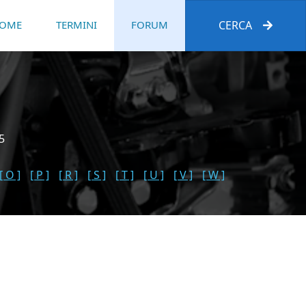
OME
TERMINI
FORUM
CERCA
5
[ O ]
[ P ]
[ R ]
[ S ]
[ T ]
[ U ]
[ V ]
[ W ]