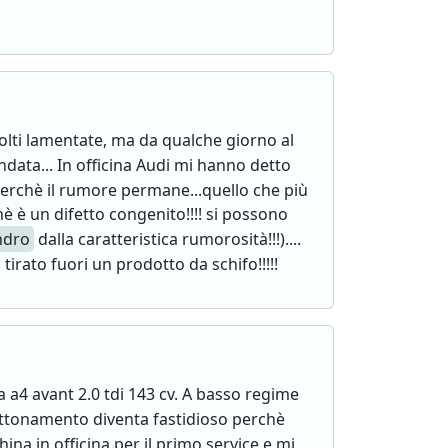
olti lamentate, ma da qualche giorno al
data... In officina Audi mi hanno detto
 perchè il rumore permane...quello che più
è è un difetto congenito!!!! si possono
indro
dalla caratteristica rumorosità!!!)....
tirato fuori un prodotto da schifo!!!!!
 a4 avant 2.0 tdi 143 cv. A basso regime
attonamento diventa fastidioso perchè
na in officina per il primo service e mi