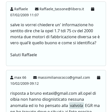
Raffaele
Raffaele_tassone@libero.it
07/02/2009 11:07
salve io vorrei chiedere un' informazione ho
sentito dire che la opel 1.7 tdi 75 cv del 2000
monta due motori di fabbricazione diversa se è
vero qual'è quello buono e come si identifica?
Saluti Raffaele
max 66
massimilianococco@gmail.com
10/02/2009 09:12
risposta a bruno extaxi@gmail.com all.opel di
olbia non hanno diognisticato nessuna
anomalia ed io ho pensato alla
valvola
EGR ma
nn ho trovato dove e situata ai foto precise