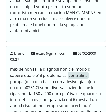
a2000 2800 giri il motore strappa nel senso che
da dei colpi d vuoto premetto sono un
motorista meccanico marino MAN CUMMINS ed
altro ma nn sno riuscito a risolvere questo
problema e l,opel non mi da spiagazioni
aiutatemi amici
bruno
extaxi@gmail.com
03/02/2009
03:27
max se non fai la diagnosi non c'e' modo di
sapere quale e' il problema.La
centralina
pompa (dietro in basso con adesivo giallo)da
errore p0251.Ci sono diversae aziende che le
riparano da 150 a 200 euro piu' iva (se guardi su
internet le trovi)con garanzia dai 6 mesi ad un
anno.I risultati nel tempo sono incerti puo'
andare bene per sempre ma spesso no,dipende