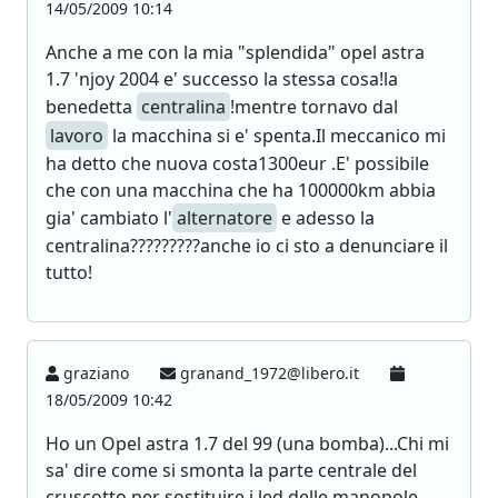
14/05/2009 10:14
Anche a me con la mia "splendida" opel astra
1.7 'njoy 2004 e' successo la stessa cosa!la
benedetta
centralina
!mentre tornavo dal
lavoro
la macchina si e' spenta.Il meccanico mi
ha detto che nuova costa1300eur .E' possibile
che con una macchina che ha 100000km abbia
gia' cambiato l'
alternatore
e adesso la
centralina?????????anche io ci sto a denunciare il
tutto!
graziano
granand_1972@libero.it
18/05/2009 10:42
Ho un Opel astra 1.7 del 99 (una bomba)...Chi mi
sa' dire come si smonta la parte centrale del
cruscotto per sostituire i led delle manopole