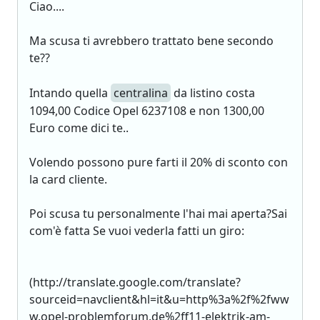
Ciao....
Ma scusa ti avrebbero trattato bene secondo
te??
Intando quella
centralina
da listino costa
1094,00 Codice Opel 6237108 e non 1300,00
Euro come dici te..
Volendo possono pure farti il 20% di sconto con
la card cliente.
Poi scusa tu personalmente l'hai mai aperta?Sai
com'è fatta Se vuoi vederla fatti un giro:
(http://translate.google.com/translate?
sourceid=navclient&hl=it&u=http%3a%2f%2fww
w.opel-problemforum.de%2ff11-elektrik-am-