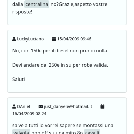
dalla
centralina
no?Grazie,aspetto vostre
risposte!
LuckyLuciano
15/04/2009 09:46
No, con 150e per il diesel non prendi nulla.
Devi andare dai 250e in su per roba valida.
Saluti
DAniel
just_danyele@hotmail.it
16/04/2009 08:24
salve a tutti io vorrei sapere se montassi una
valvola
pop off su una mito 8o
cavalli
...