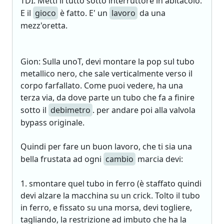
TDI. Metti il tutto sotto interruttore in abitacolo.
E il
gioco
è fatto. E' un
lavoro
da una
mezz'oretta.
Gion: Sulla unoT, devi montare la pop sul tubo
metallico nero, che sale verticalmente verso il
corpo farfallato. Come puoi vedere, ha una
terza via, da dove parte un tubo che fa a finire
sotto il
debimetro
. per andare poi alla valvola
bypass originale.
Quindi per fare un buon lavoro, che ti sia una
bella frustata ad ogni
cambio
marcia devi:
1. smontare quel tubo in ferro (è staffato quindi
devi alzare la macchina su un crick. Tolto il tubo
in ferro, e fissato su una morsa, devi togliere,
tagliando, la restrizione ad imbuto che ha la