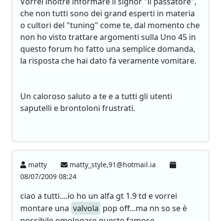
Vorrei inoltre informare il signor "il passatore",
che non tutti sono dei grand esperti in materia
o cultori del "tuning" come te, dal momento che
non ho visto trattare argomenti sulla Uno 45 in
questo forum ho fatto una semplice domanda,
la risposta che hai dato fa veramente vomitare.
Un caloroso saluto a te e a tutti gli utenti
saputelli e brontoloni frustrati.
matty
matty_style,91@hotmail.ia
08/07/2009 08:24
ciao a tutti....io ho un alfa gt 1.9 td e vorrei
montare una
valvola
pop off...ma nn so se è
possibile omologare queste famose