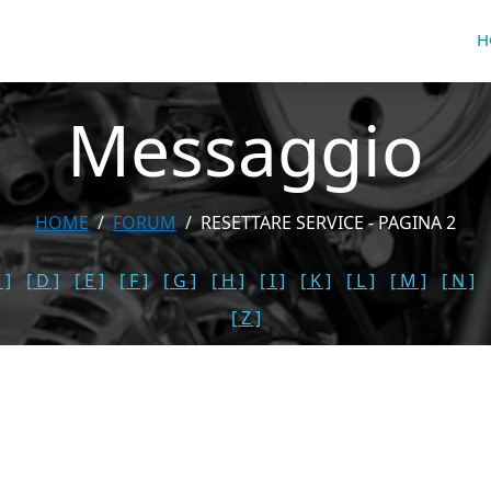
H
Messaggio
HOME
FORUM
RESETTARE SERVICE - PAGINA 2
 ]
[ D ]
[ E ]
[ F ]
[ G ]
[ H ]
[ I ]
[ K ]
[ L ]
[ M ]
[ N ]
[ Z ]