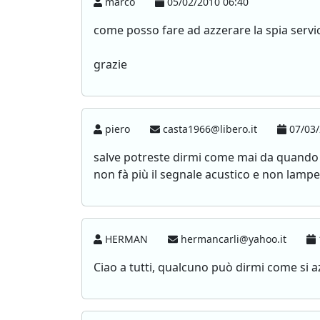
marco
05/02/2010 06:40
come posso fare ad azzerare la spia servic
grazie
piero
casta1966@libero.it
07/03/
salve potreste dirmi come mai da quando ho
non fà più il segnale acustico e non lampe
HERMAN
hermancarli@yahoo.it
Ciao a tutti, qualcuno può dirmi come si az