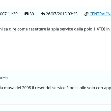
007 11:39
39
26/07/2015 03:25
CENTRALIN
i sa dire come resettare la spia service della polo 1.4TDI in q
10:51
ia musa del 2008 il reset del service è possibile solo con ap