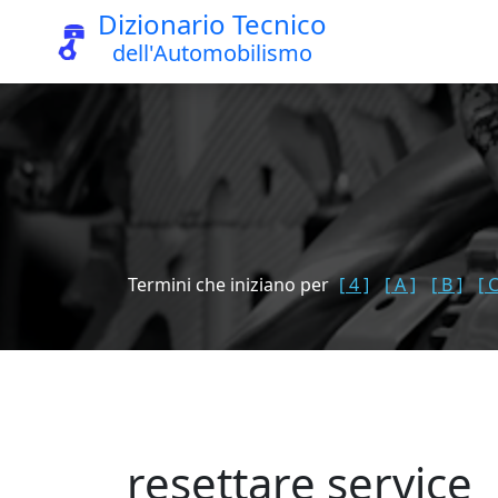
Dizionario Tecnico
dell'Automobilismo
Termini che iniziano per
[ 4 ]
[ A ]
[ B ]
[ C
resettare service