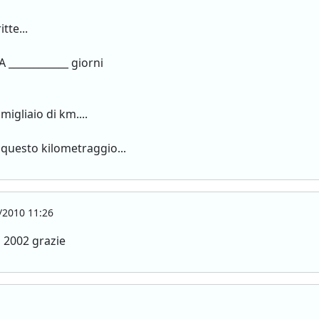
tte...
 ____________ giorni
migliaio di km....
 questo kilometraggio...
/2010 11:26
l 2002 grazie