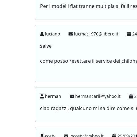
Per i modelli fiat tranne multipla si fa il
luciano
lucmac1970@libero.it
24
salve
come posso resettare il service dei chilom
herman
hermancarli@yahoo.it
2
ciao ragazzi, qualcuno mi sa dire come si r
costy
iocosty@yahoo.it
29/09/201