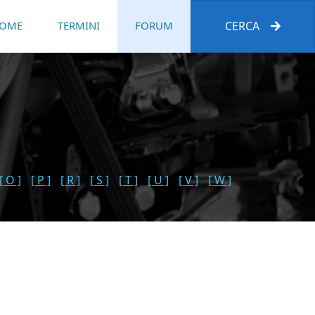
OME
TERMINI
FORUM
CERCA
[ O ]
[ P ]
[ R ]
[ S ]
[ T ]
[ U ]
[ V ]
[ W ]