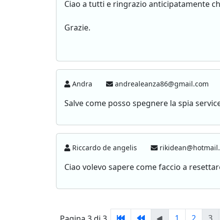
Ciao a tutti e ringrazio anticipatamente chi
Grazie.
Andra
andrealeanza86@gmail.com
Salve come posso spegnere la spia service 
Riccardo de angelis
rikidean@hotmail.
Ciao volevo sapere come faccio a resettare
1
2
3
Pagina 3 di 3