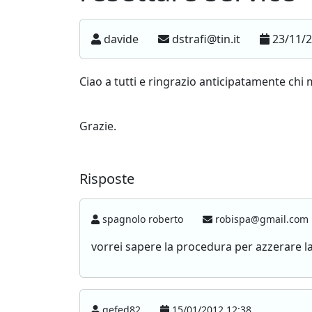
davide
dstrafi@tin.it
23/11/2
Ciao a tutti e ringrazio anticipatamente chi m
Grazie.
Risposte
spagnolo roberto
robispa@gmail.com
vorrei sapere la procedura per azzerare la 
gefed82
15/01/2012 12:38