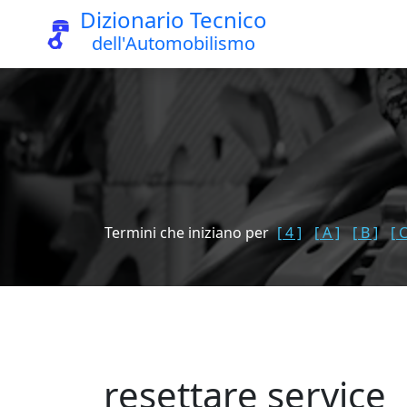
Dizionario Tecnico
dell'Automobilismo
Termini che iniziano per
[ 4 ]
[ A ]
[ B ]
[ C
resettare service