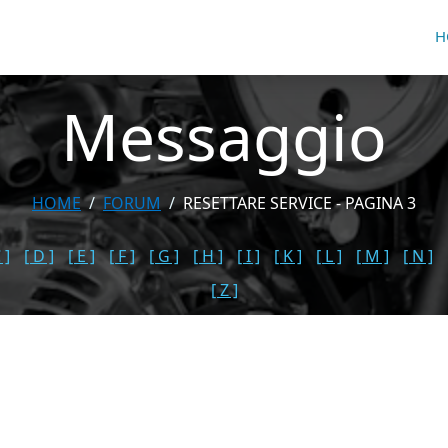
H
Messaggio
HOME
FORUM
RESETTARE SERVICE - PAGINA 3
 ]
[ D ]
[ E ]
[ F ]
[ G ]
[ H ]
[ I ]
[ K ]
[ L ]
[ M ]
[ N ]
[ Z ]