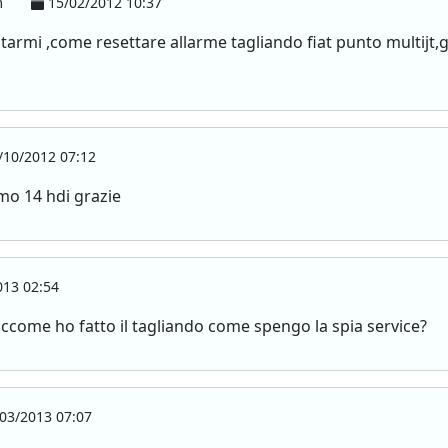
m
15/02/2012 10:37
rmi ,come resettare allarme tagliando fiat punto multijt,g
10/2012 07:12
mo 14 hdi grazie
13 02:54
 siccome ho fatto il tagliando come spengo la spia service?
03/2013 07:07