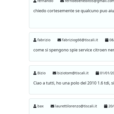
fernando
ferndebenedittis@gmail.co
chiedo cortesemente se qualcuno puo aiuta
fabrizio
fabriziog66@tiscali.it
08/
come si spengono spie service citroen ne
Bizio
biziotom@tiscali.it
01/01/20
Ciao a tutti, ho una polo del 2010 1.6 tdi,
bax
laurettilorenzo@tiscali.it
20/