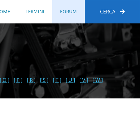
OME
TERMINI
FORUM
CERCA
[ O ]
[ P ]
[ R ]
[ S ]
[ T ]
[ U ]
[ V ]
[ W ]