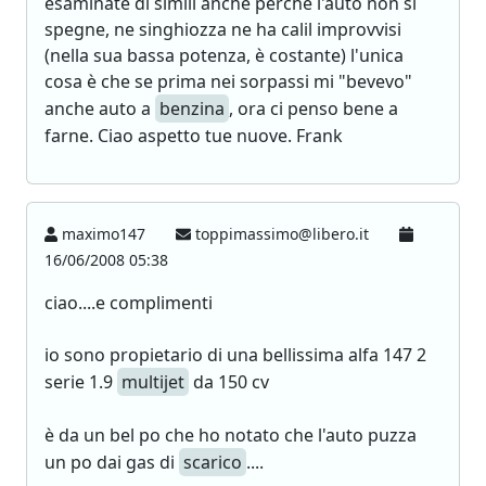
esaminate di simili anche perchè l'auto non si
spegne, ne singhiozza ne ha calil improvvisi
(nella sua bassa potenza, è costante) l'unica
cosa è che se prima nei sorpassi mi "bevevo"
anche auto a
benzina
, ora ci penso bene a
farne. Ciao aspetto tue nuove. Frank
maximo147
toppimassimo@libero.it
16/06/2008 05:38
ciao....e complimenti
io sono propietario di una bellissima alfa 147 2
serie 1.9
multijet
da 150 cv
è da un bel po che ho notato che l'auto puzza
un po dai gas di
scarico
....