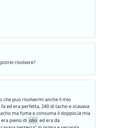
potrei risolvere?
ro che puo risolvermi anche il mio
 fa ed era perfetta, 240 di tacho e scavava
i tacho ma fuma e consuma il doppio,la mia
t era pieno di
olio
ed era da
"scavava perterra" in prima e seconda