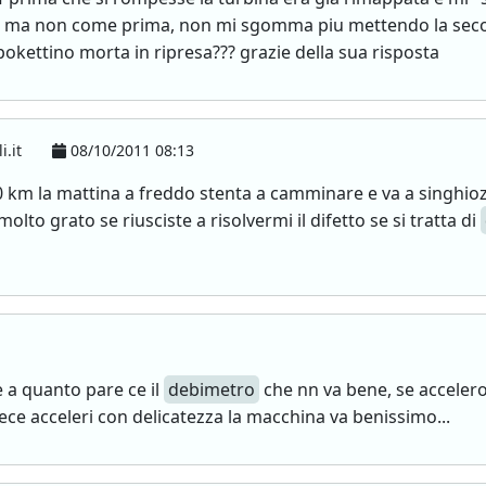
si, ma non come prima, non mi sgomma piu mettendo la second
pokettino morta in ripresa??? grazie della sua risposta
i.it
08/10/2011 08:13
km la mattina a freddo stenta a camminare e va a singhio
olto grato se riusciste a risolvermi il difetto se si tratta di
 a quanto pare ce il
debimetro
che nn va bene, se accelero
ce acceleri con delicatezza la macchina va benissimo...