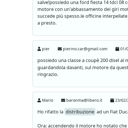
salve!possiedo una ford fiesta 14 tdci 08 
motore con un'abbassamento dei giri motor
succede più spesso.le officine interpella
a presto.
pier
pierino.car@gmail.com
01/0
possiedo una classe a coupè 200 disel al 
guardandola davanti, sul motore da questo 
ringrazio.
Mario
baronma@libero.it
23/02/
Ho rifatto la
distribuzione
ad un Fiat Duc
Ora: accendendo il motore ho notato che