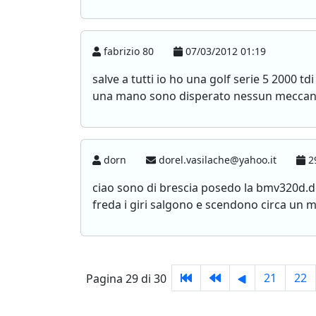
fabrizio 80
07/03/2012 01:19
salve a tutti io ho una golf serie 5 2000 
una mano sono disperato nessun meccani
dorn
dorel.vasilache@yahoo.it
29
ciao sono di brescia posedo la bmv320d.d
freda i giri salgono e scendono circa un
21
22
Pagina 29 di 30