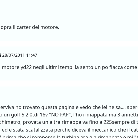
sopra il carter del motore.
28/07/2011 11:47
 motore yd22 negli ultimi tempi la sento un po fiacca come 
erviva ho trovato questa pagina e vedo che lei ne sa.... spe
ho un golf 5 2.0tdi 16v "NO FAP", l'ho rimappata ma 3 annetti
 tachimetro, provata un altra rimappa va fino a 225sempre d
ed e stata scatalizzata perche diceva il meccanico che il ca
olf prima che si rompesse la turbina era gia rimappata e mi 