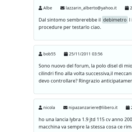
Albe
lazzarin_alberto@yahoo.it
2
Dal sintomo sembrerebbe il
debimetro
l
procedure per testarlo ciao.
bob55
25/11/2011 03:56
Sono nuovo del forum, la polo disel di mio
cilindri fino alla volta successiva,il meccan
devo controllare? Ringrazio anticipatamen
nicola
nipazanzariere@libero.it
2
ho una lancia lybra 1.9 jtd 115 cv anno 20
macchina va sempre la stessa cosa ce ri