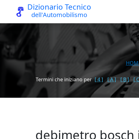
Dizionario Tecnico
dell'Automobilismo
HOM
Termini che iniziano per
[ 4 ]
[ A ]
[ B ]
[ C
debimetro bosch i