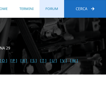
OME
TERMINI
FORUM
CERCA
NA 29
[ O ]
[ P ]
[ R ]
[ S ]
[ T ]
[ U ]
[ V ]
[ W ]