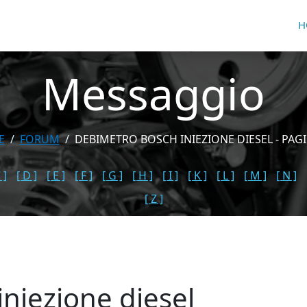
H
Messaggio
E
FORUM
DEBIMETRO BOSCH INIEZIONE DIESEL - PAGI
 ]
[ D ]
[ E ]
[ F ]
[ G ]
[ H ]
[ I ]
[ K ]
[ L ]
[ M ]
[ N ]
[ Z ]
niezione diesel