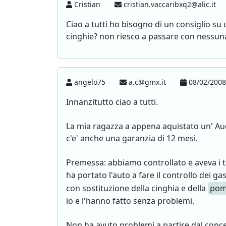
Cristian
cristian.vaccaribxq2@alic.it
Ciao a tutti ho bisogno di un consiglio su 
cinghie? non riesco a passare con nessuna 
angelo75
a.c@gmx.it
08/02/2008
Innanzitutto ciao a tutti.
La mia ragazza a appena aquistato un' Audi
c'e' anche una garanzia di 12 mesi.
Premessa: abbiamo controllato e aveva i ta
ha portato l'auto a fare il controllo dei ga
con sostituzione della cinghia e della
pom
io e l'hanno fatto senza problemi.
Non ha avuto problemi a partire dal conc