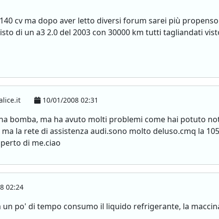
 140 cv ma dopo aver letto diversi forum sarei più propenso a
sto di un a3 2.0 del 2003 con 30000 km tutti tagliandati vis
ice.it
10/01/2008 02:31
è una bomba, ma ha avuto molti problemi come hai potuto n
 ma la rete di assistenza audi.sono molto deluso.cmq la 10
sperto di me.ciao
8 02:24
a un po' di tempo consumo il liquido refrigerante, la macci