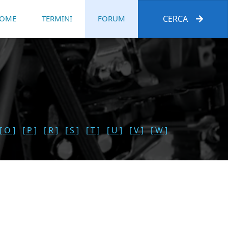
OME
TERMINI
FORUM
CERCA
[ O ]
[ P ]
[ R ]
[ S ]
[ T ]
[ U ]
[ V ]
[ W ]