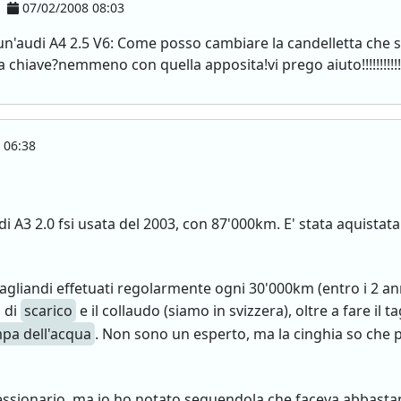
07/02/2008 08:03
un'audi A4 2.5 V6: Come posso cambiare la candelletta che si 
chiave?nemmeno con quella apposita!vi prego aiuto!!!!!!!!!!!
 06:38
 A3 2.0 fsi usata del 2003, con 87'000km. E' stata aquistata
gliandi effetuati regolarmente ogni 30'000km (entro i 2 anni)
s di
scarico
e il collaudo (siamo in svizzera), oltre a fare il 
pa dell'acqua
. Non sono un esperto, ma la cinghia so che p
essionario, ma io ho notato seguendola che faceva abbastan