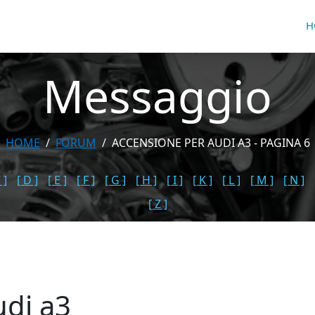
H
Messaggio
HOME
FORUM
ACCENSIONE PER AUDI A3 - PAGINA 6
 ]
[ D ]
[ E ]
[ F ]
[ G ]
[ H ]
[ I ]
[ K ]
[ L ]
[ M ]
[ N ]
[ Z ]
udi a3