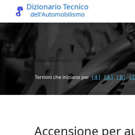
Dizionario Tecnico
dell'Automobilismo
Termini che iniziano per
[ 4 ]
[ A ]
[ B ]
[ C
Accensione per a