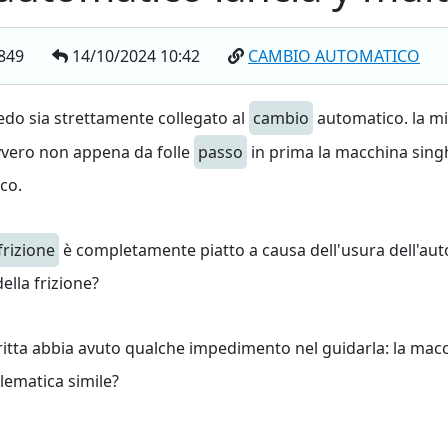
849
14/10/2024 10:42
CAMBIO AUTOMATICO
edo sia strettamente collegato al
cambio
automatico. la mi
vvero non appena da folle
passo
in prima la macchina sing
co.
frizione
è completamente piatto a causa dell'usura dell'aut
ella frizione?
critta abbia avuto qualche impedimento nel guidarla: la mac
blematica simile?