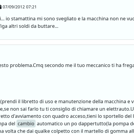
07/09/2012 07:21
... io stamattina mi sono svegliato e la macchina non ne vuol
iga altri soldi da buttare...
questo problema.Cmq secondo me il tuo meccanico ti ha frega
i(prendi il libretto di uso e manutenzione della macchina e vai
e,se non sai farlo tu ti consiglio di chiamare un elettrauto.Un
ndretto d'avviamento con quadro acceso,tieni lo sportello del
ompa del
cambio
automatico un po dappertutto(la pompa d
una volta che dai qualke colpetto con il martello di gomma 