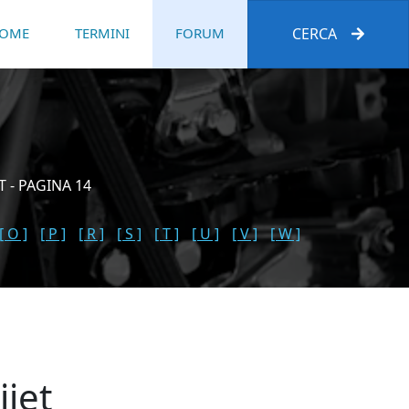
OME
TERMINI
FORUM
CERCA
 - PAGINA 14
[ O ]
[ P ]
[ R ]
[ S ]
[ T ]
[ U ]
[ V ]
[ W ]
jet