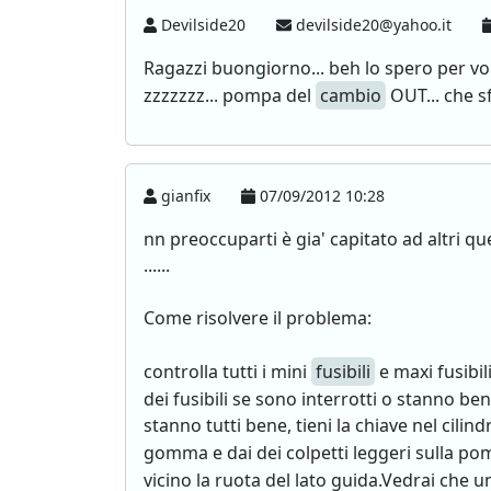
Devilside20
devilside20@yahoo.it
Ragazzi buongiorno... beh lo spero per voi
zzzzzzz... pompa del
cambio
OUT... che sf
gianfix
07/09/2012 10:28
nn preoccuparti è gia' capitato ad altri 
......
Come risolvere il problema:
controlla tutti i mini
fusibili
e maxi fusibil
dei fusibili se sono interrotti o stanno ben
stanno tutti bene, tieni la chiave nel cili
gomma e dai dei colpetti leggeri sulla p
vicino la ruota del lato guida.Vedrai che 