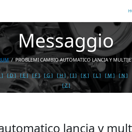
H
Messaggio
RUM
PROBLEMI CAMBIO AUTOMATICO LANCIA Y MULTIJET
 ]
[ D ]
[ E ]
[ F ]
[ G ]
[ H ]
[ I ]
[ K ]
[ L ]
[ M ]
[ N ]
[ Z ]
utomatico lancia y multi