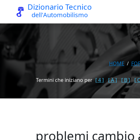
Dizionario Tecnico
dell'Automobilismo
HOME
FO
Termini che iniziano per
[ 4 ]
[ A ]
[ B ]
[ C
problemi cambio a