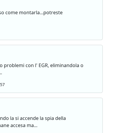
 so come montarla...potreste
ho problemi con l' EGR, eliminandola o
.
:57
do la si accende la spia della
mane accesa ma...