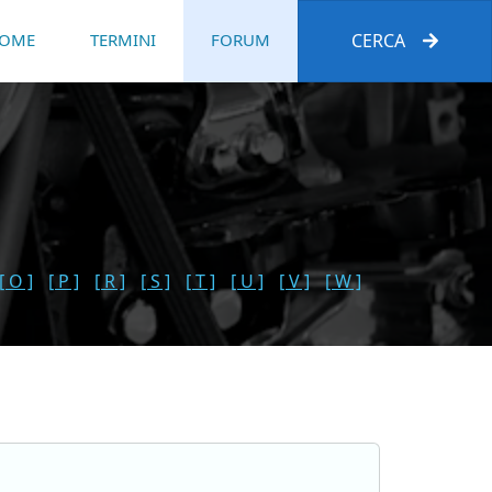
OME
TERMINI
FORUM
CERCA
[ O ]
[ P ]
[ R ]
[ S ]
[ T ]
[ U ]
[ V ]
[ W ]