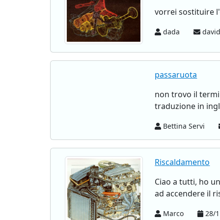
vorrei sostituire 
dada
david
passaruota
non trovo il termi
traduzione in ingl
Bettina Servi
Riscaldamento
Ciao a tutti, ho u
ad accendere il ri
Marco
28/1