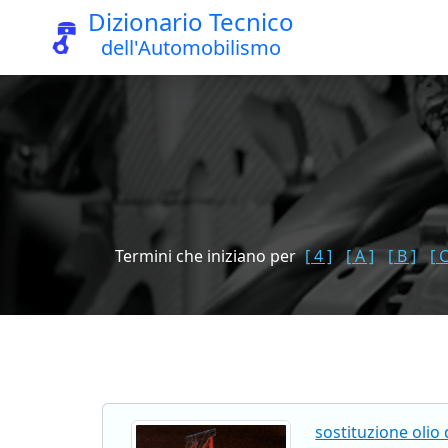
Dizionario Tecnico
dell'Automobilismo
Termini che iniziano per
[ 4 ]
[ A ]
[ B ]
[ C
sostituzione olio