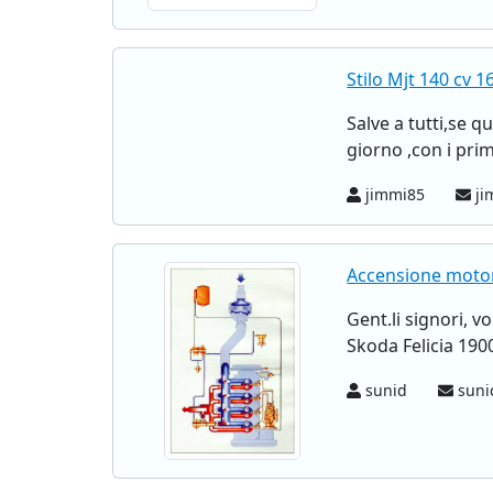
Stilo Mjt 140 cv 1
Salve a tutti,se 
giorno ,con i prim
jimmi85
ji
Accensione motor
Gent.li signori, 
Skoda Felicia 1900
sunid
sunid