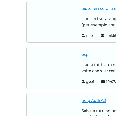
aiuto ieri sera la
ciao, ieri sera v
(per esempio sono
mila
maldit
esp
ciao a tutti e un
volte che si accend
gyo6
12/07
help Audi A3
Salve a tutti ho 