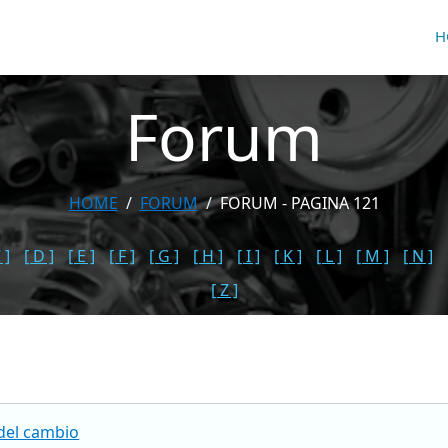
H
Forum
HOME
FORUM
FORUM - PAGINA 121
 ]
[ D ]
[ E ]
[ F ]
[ G ]
[ H ]
[ I ]
[ K ]
[ L ]
[ M ]
[ N ]
[ Z ]
 del cambio