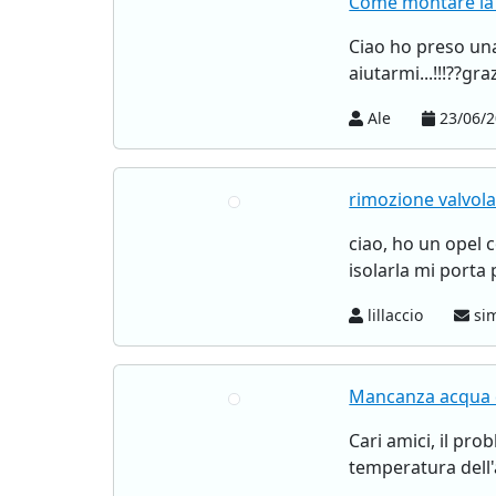
Come montare la
Ciao ho preso una
aiutarmi...!!!??graz
Ale
23/06/2
rimozione valvola
ciao, ho un opel 
isolarla mi porta 
lillaccio
sim
Mancanza acqua d
Cari amici, il pr
temperatura dell'