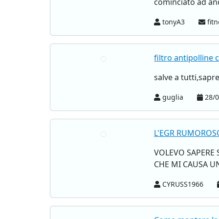
cominciato ad and
tonyA3
fitn
filtro antipolline
salve a tutti,sapr
guglia
28/0
L'EGR RUMOROS
VOLEVO SAPERE S
CHE MI CAUSA UN
CYRUSS1966