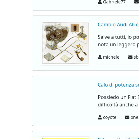
Gabriele77
Cambio Audi A6 ch
Salve a tutti, io
nota un leggero p
michele
sb
Calo di potenza s
Possiedo un Fiat 
difficoltà anche 
coyote
onel