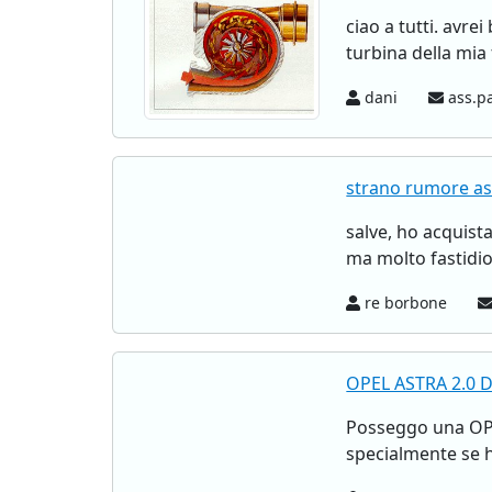
ciao a tutti. avre
turbina della mia 
dani
ass.pa
strano rumore as
salve, ho acquist
ma molto fastidios
re borbone
OPEL ASTRA 2.0 DT
Posseggo una OPEL
specialmente se h