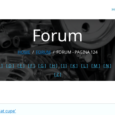
H
Forum
HOME
FORUM
FORUM - PAGINA 124
 ]
[ D ]
[ E ]
[ F ]
[ G ]
[ H ]
[ I ]
[ K ]
[ L ]
[ M ]
[ N ]
[ Z ]
iat cupe'