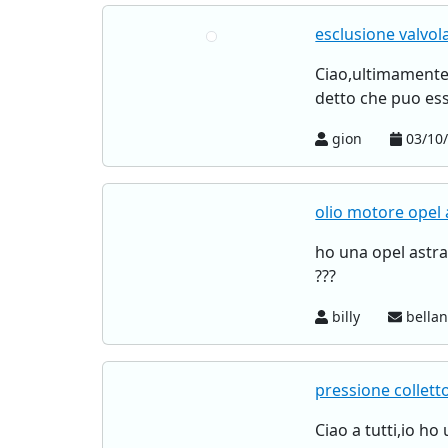
esclusione valvola
Ciao,ultimamente 
detto che puo ess
gion
03/10/
olio motore opel a
ho una opel astra
???
billy
bellan
pressione collett
Ciao a tutti,io ho