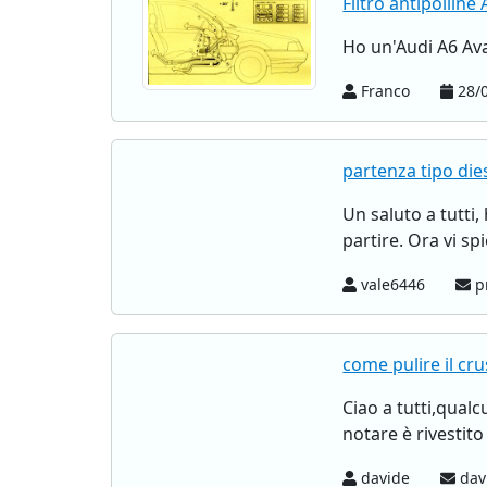
Filtro antipolline
Ho un'Audi A6 Avan
Franco
28/0
partenza tipo die
Un saluto a tutti
partire. Ora vi sp
vale6446
p
come pulire il cru
Ciao a tutti,qual
notare è rivestit
davide
dav