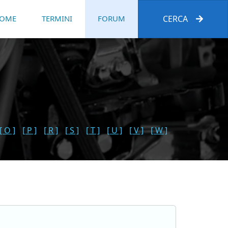
OME
TERMINI
FORUM
CERCA
[ O ]
[ P ]
[ R ]
[ S ]
[ T ]
[ U ]
[ V ]
[ W ]