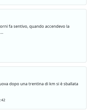
giorni fa sentivo, quando accendevo la
..
uova dopo una trentina di km si è sballata
:42