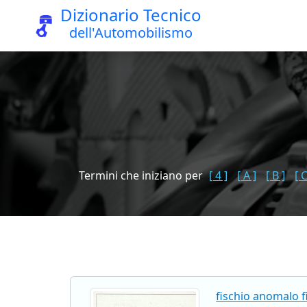
Dizionario Tecnico
dell'Automobilismo
Termini che iniziano per
[ 4 ]
[ A ]
[ B ]
[ C
fischio anomalo f