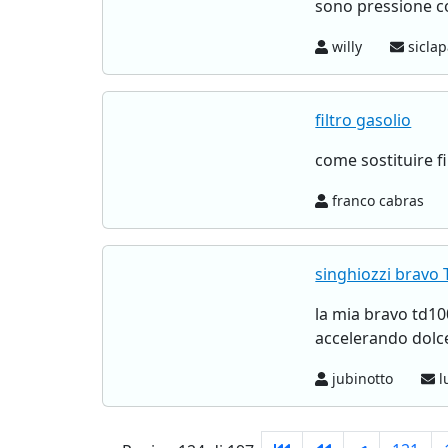
sono pressione col
willy
siclap
filtro gasolio
come sostituire f
franco cabras
singhiozzi bravo
la mia bravo td10
accelerando dolce
jubinotto
lu