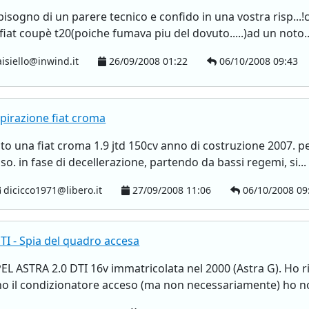
i bisogno di un parere tecnico e confido in una vostra risp...!
fiat coupè t20(poiche fumava piu del dovuto.....)ad un noto..
isiello@inwind.it
26/09/2008 01:22
06/10/2008 09:43
pirazione fiat croma
ato una fiat croma 1.9 jtd 150cv anno di costruzione 2007. 
o. in fase di decellerazione, partendo da bassi regemi, si...
dicicco1971@libero.it
27/09/2008 11:06
06/10/2008 09
I - Spia del quadro accesa
 ASTRA 2.0 DTI 16v immatricolata nel 2000 (Astra G). Ho ris
o il condizionatore acceso (ma non necessariamente) ho no