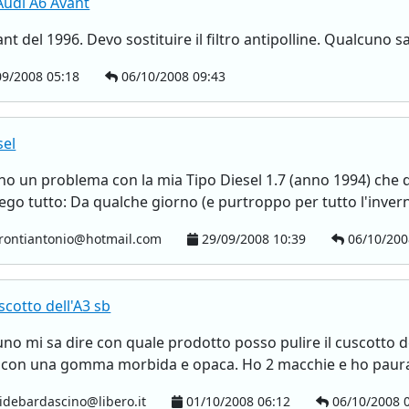
 Audi A6 Avant
t del 1996. Devo sostituire il filtro antipolline. Qualcuno s
9/2008 05:18
06/10/2008 09:43
sel
, ho un problema con la mia Tipo Diesel 1.7 (anno 1994) che 
iego tutto: Da qualche giorno (e purtroppo per tutto l'invern
rontiantonio@hotmail.com
29/09/2008 10:39
06/10/200
scotto dell'A3 sb
cuno mi sa dire con quale prodotto posso pulire il cuscotto
o con una gomma morbida e opaca. Ho 2 macchie e ho paura 
idebardascino@libero.it
01/10/2008 06:12
06/10/2008 