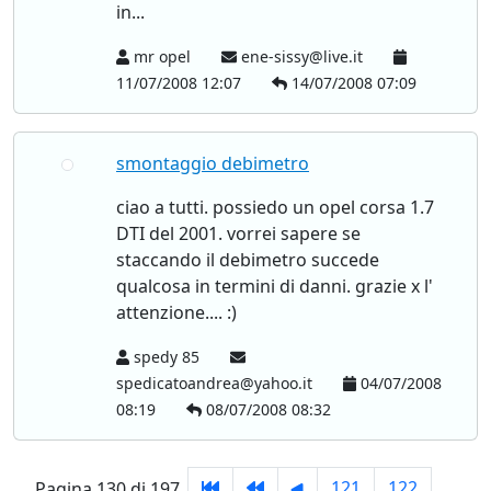
in...
mr opel
ene-sissy@live.it
11/07/2008 12:07
14/07/2008 07:09
smontaggio debimetro
ciao a tutti. possiedo un opel corsa 1.7
DTI del 2001. vorrei sapere se
staccando il debimetro succede
qualcosa in termini di danni. grazie x l'
attenzione.... :)
spedy 85
spedicatoandrea@yahoo.it
04/07/2008
08:19
08/07/2008 08:32
121
122
Pagina 130 di 197