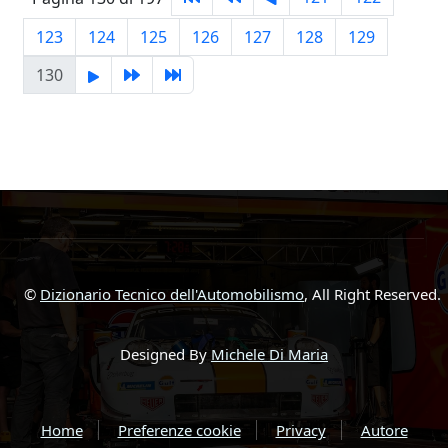
123
124
125
126
127
128
129
130
©
Dizionario Tecnico dell'Automobilismo
, All Right Reserved.
Designed By
Michele Di Maria
Home
Preferenze cookie
Privacy
Autore