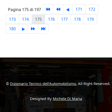
171
172
Pagina 175 di 197
173
174
175
176
177
178
179
180
©
Dizionario Tecnico dell'Automobilismo
, All Right Reserved.
Designed By
Michele Di Maria