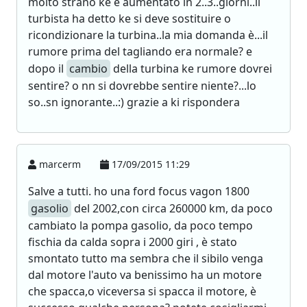
molto strano ke è aumentato in 2..3..giorni..il
turbista ha detto ke si deve sostituire o
ricondizionare la turbina..la mia domanda è...il
rumore prima del tagliando era normale? e
dopo il
cambio
della turbina ke rumore dovrei
sentire? o nn si dovrebbe sentire niente?...lo
so..sn ignorante..:) grazie a ki rispondera
marcerm
17/09/2015 11:29
Salve a tutti. ho una ford focus vagon 1800
gasolio
del 2002,con circa 260000 km, da poco
cambiato la pompa gasolio, da poco tempo
fischia da calda sopra i 2000 giri , è stato
smontato tutto ma sembra che il sibilo venga
dal motore l'auto va benissimo ha un motore
che spacca,o viceversa si spacca il motore, è