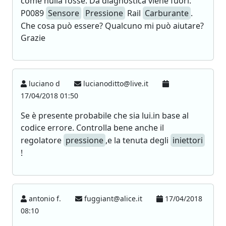
come nulla fosse. Da diagnostica viene fuori:
P0089
Sensore
Pressione
Rail
Carburante
.
Che cosa può essere? Qualcuno mi può aiutare?
Grazie
luciano d
lucianoditto@live.it
17/04/2018 01:50
Se è presente probabile che sia lui.in base al
codice errore. Controlla bene anche il
regolatore
pressione
,e la tenuta degli
iniettori
!
antonio f.
fuggiant@alice.it
17/04/2018
08:10