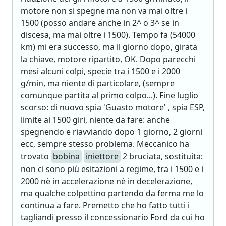
motore non si spegne ma non va mai oltre i
1500 (posso andare anche in 2^ o 3^ se in
discesa, ma mai oltre i 1500). Tempo fa (54000
km) mi era successo, ma il giorno dopo, girata
la chiave, motore ripartito, OK. Dopo parecchi
mesi alcuni colpi, specie tra i 1500 e i 2000
g/min, ma niente di particolare, (sempre
comunque partita al primo colpo...). Fine luglio
scorso: di nuovo spia 'Guasto motore' , spia ESP,
limite ai 1500 giri, niente da fare: anche
spegnendo e riavviando dopo 1 giorno, 2 giorni
ecc, sempre stesso problema. Meccanico ha
trovato
bobina
iniettore
2 bruciata, sostituita:
non ci sono più esitazioni a regime, tra i 1500 e i
2000 nè in accelerazione nè in decelerazione,
ma qualche colpettino partendo da ferma me lo
continua a fare. Premetto che ho fatto tutti i
tagliandi presso il concessionario Ford da cui ho