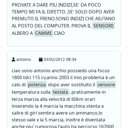
PROVATE A DARE PIU INDIZI,SE' DA POCO
TEMPO MI FA IL DIFETTO ,SE' SOLO DOPO AVER
PREMUTO IL FRENO.SONO INDIZI CHE AIUTANO
AL POSTO DEL COMPUTER. PROVA IL
SENSORE
ALBERO A
CAMME
.CIAO
antonio
03/02/2012 08:34
ciao sono antonio anchio possiedo una focus
1800 tdci 115 cv,anno 2003 il mio problema è un
calo di
potenza
dopo aver sostituito il
sensore
temperatura sulla
testata
, praticamente in
terza marcia alla velocità di 60km orari
inserendo la 4 marcia la macchina stenta a
salire di giri sembra avere un ammanco,lo
stesso vale x la 5 marcia, inoltre è diventata
anche piu' rumorosa l'auto ha percorso 167000