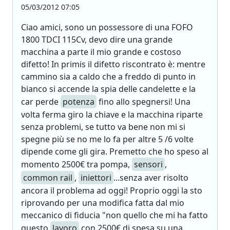
05/03/2012 07:05
Ciao amici, sono un possessore di una FOFO
1800 TDCI 115Cv, devo dire una grande
macchina a parte il mio grande e costoso
difetto! In primis il difetto riscontrato è: mentre
cammino sia a caldo che a freddo di punto in
bianco si accende la spia delle candelette e la
car perde
potenza
fino allo spegnersi! Una
volta ferma giro la chiave e la macchina riparte
senza problemi, se tutto va bene non mi si
spegne più se no me lo fa per altre 5 /6 volte
dipende come gli gira. Premetto che ho speso al
momento 2500€ tra pompa,
sensori
,
common rail
,
iniettori
...senza aver risolto
ancora il problema ad oggi! Proprio oggi la sto
riprovando per una modifica fatta dal mio
meccanico di fiducia "non quello che mi ha fatto
questo
lavoro
con 2500€ di spesa su una