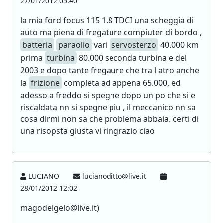
27/01/2012 05:40
la mia ford focus 115 1.8 TDCI una scheggia di
auto ma piena di fregature compiuter di bordo ,
batteria
paraolio
vari
servosterzo
40.000 km
prima
turbina
80.000 seconda turbina e del
2003 e dopo tante fregaure che tra l atro anche
la
frizione
completa ad appena 65.000, ed
adesso a freddo si spegne dopo un po che si e
riscaldata nn si spegne piu , il meccanico nn sa
cosa dirmi non sa che problema abbaia. certi di
una risopsta giusta vi ringrazio ciao
LUCIANO
lucianoditto@live.it
28/01/2012 12:02
magodelgelo@live.it)