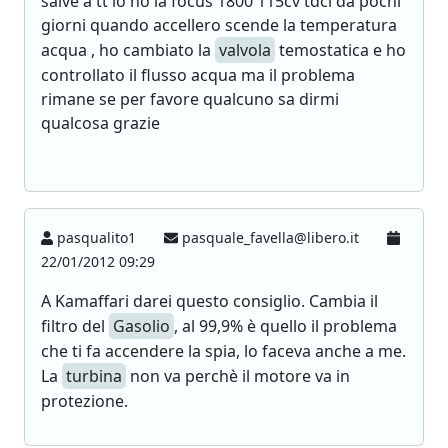
salve a tt io ho la focus 1800 115cv tdci da pochi
giorni quando accellero scende la temperatura
acqua , ho cambiato la
valvola
temostatica e ho
controllato il flusso acqua ma il problema
rimane se per favore qualcuno sa dirmi
qualcosa grazie
pasqualito1
pasquale_favella@libero.it
22/01/2012 09:29
A Kamaffari darei questo consiglio. Cambia il
filtro del
Gasolio
, al 99,9% è quello il problema
che ti fa accendere la spia, lo faceva anche a me.
La
turbina
non va perchè il motore va in
protezione.