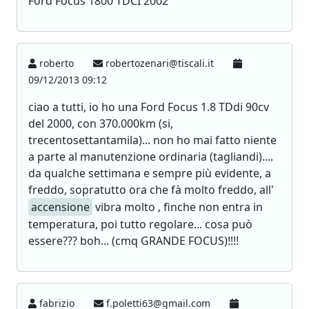
Ford Focus 1800 TDCI 2002
roberto
robertozenari@tiscali.it
09/12/2013 09:12
ciao a tutti, io ho una Ford Focus 1.8 TDdi 90cv
del 2000, con 370.000km (si,
trecentosettantamila)... non ho mai fatto niente
a parte al manutenzione ordinaria (tagliandi)....
da qualche settimana e sempre più evidente, a
freddo, sopratutto ora che fà molto freddo, all'
accensione
vibra molto , finche non entra in
temperatura, poi tutto regolare... cosa può
essere??? boh... (cmq GRANDE FOCUS)!!!!
fabrizio
f.poletti63@gmail.com