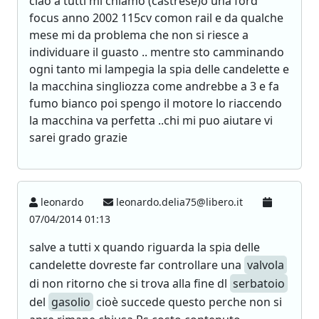
ciao a tutti mi chiamo (castrese)o una ford
focus anno 2002 115cv comon rail e da qualche
mese mi da problema che non si riesce a
individuare il guasto .. mentre sto camminando
ogni tanto mi lampegia la spia delle candelette e
la macchina singliozza come andrebbe a 3 e fa
fumo bianco poi spengo il motore lo riaccendo
la macchina va perfetta ..chi mi puo aiutare vi
sarei grado grazie
leonardo
leonardo.delia75@libero.it
07/04/2014 01:13
salve a tutti x quando riguarda la spia delle
candelette dovreste far controllare una
valvola
di non ritorno che si trova alla fine dl
serbatoio
del
gasolio
cioè succede questo perche non si