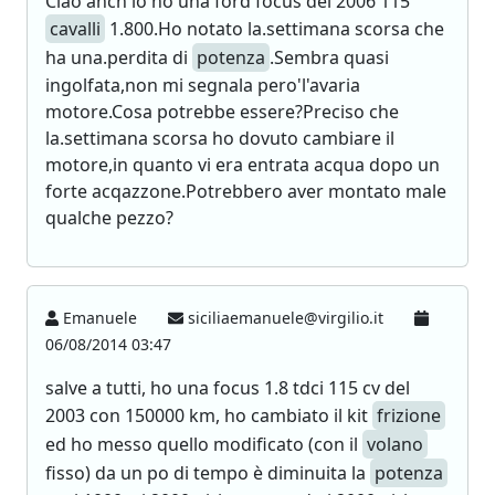
Ciao anch'io ho una ford focus del 2006 115
cavalli
1.800.Ho notato la.settimana scorsa che
ha una.perdita di
potenza
.Sembra quasi
ingolfata,non mi segnala pero'l'avaria
motore.Cosa potrebbe essere?Preciso che
la.settimana scorsa ho dovuto cambiare il
motore,in quanto vi era entrata acqua dopo un
forte acqazzone.Potrebbero aver montato male
qualche pezzo?
Emanuele
siciliaemanuele@virgilio.it
06/08/2014 03:47
salve a tutti, ho una focus 1.8 tdci 115 cv del
2003 con 150000 km, ho cambiato il kit
frizione
ed ho messo quello modificato (con il
volano
fisso) da un po di tempo è diminuita la
potenza