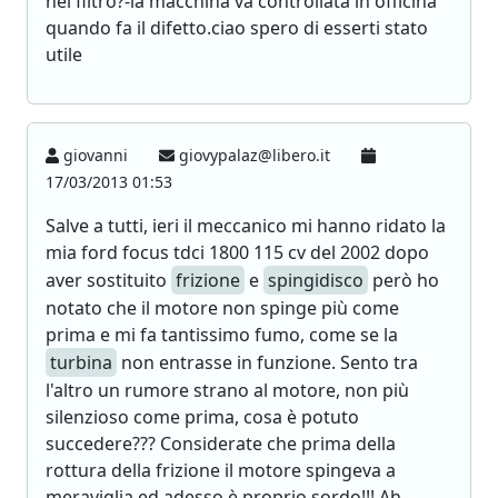
nel filtro?-la macchina va controllata in officina
quando fa il difetto.ciao spero di esserti stato
utile
giovanni
giovypalaz@libero.it
17/03/2013 01:53
Salve a tutti, ieri il meccanico mi hanno ridato la
mia ford focus tdci 1800 115 cv del 2002 dopo
aver sostituito
frizione
e
spingidisco
però ho
notato che il motore non spinge più come
prima e mi fa tantissimo fumo, come se la
turbina
non entrasse in funzione. Sento tra
l'altro un rumore strano al motore, non più
silenzioso come prima, cosa è potuto
succedere??? Considerate che prima della
rottura della frizione il motore spingeva a
meraviglia ed adesso è proprio sordo!!! Ah