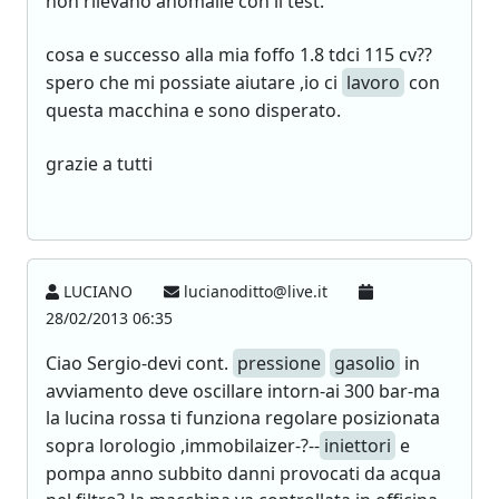
non rilevano anomalie con il test.
cosa e successo alla mia foffo 1.8 tdci 115 cv??
spero che mi possiate aiutare ,io ci
lavoro
con
questa macchina e sono disperato.
grazie a tutti
LUCIANO
lucianoditto@live.it
28/02/2013 06:35
Ciao Sergio-devi cont.
pressione
gasolio
in
avviamento deve oscillare intorn-ai 300 bar-ma
la lucina rossa ti funziona regolare posizionata
sopra lorologio ,immobilaizer-?--
iniettori
e
pompa anno subbito danni provocati da acqua