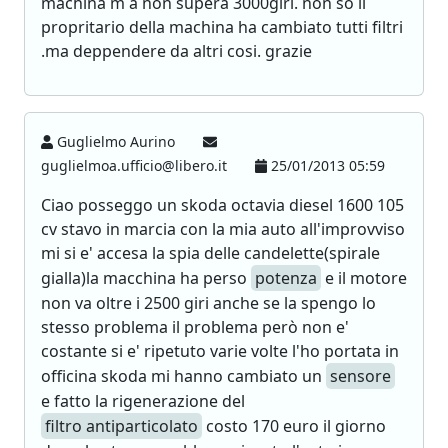
machina m a non supera 3000giri. non so il
propritario della machina ha cambiato tutti filtri
.ma deppendere da altri cosi. grazie
Guglielmo Aurino
guglielmoa.ufficio@libero.it
25/01/2013 05:59
Ciao posseggo un skoda octavia diesel 1600 105
cv stavo in marcia con la mia auto all'improvviso
mi si e' accesa la spia delle candelette(spirale
gialla)la macchina ha perso
potenza
e il motore
non va oltre i 2500 giri anche se la spengo lo
stesso problema il problema però non e'
costante si e' ripetuto varie volte l'ho portata in
officina skoda mi hanno cambiato un
sensore
e fatto la rigenerazione del
filtro antiparticolato
costo 170 euro il giorno