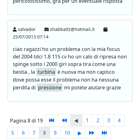
pericolosissimo, gra per un eventuale risposta
salvador
shabba92@hotmail.it
25/07/2013 07:14
ciao ragazzi ho un problema con la mia focus
del 2004 tdci 1.8 115 cv ho un calo di ripresa non
spinge sotto i 2000 giri sopra tira come una
bestia , la
turbina
è nuova ma non capisco
dove possa esse il problema non ha nessuna
perdita di
pressione
mi potete aiutare grazie
1
2
3
4
Pagina 8 di 19
5
6
7
8
9
10