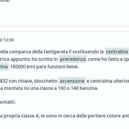
ione.
0 12:36
 della comparsa della famigerata F sostituendo la
centralina
ttrice appunto; ho scritto in
precedenza
come ho fatto e spe
zina
160000 km) pare funzioni bene.
832 con chiave, blocchetto
accensione
e centralina ulterio
ra montata su una classe a 160 o 140 benzina.
ntatti.
 propria classe A, io sono in cerca delle portiere colore ant