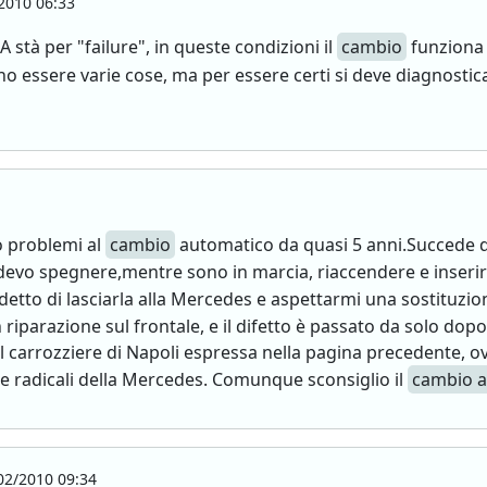
2010 06:33
A stà per "failure", in queste condizioni il
cambio
funziona 
o essere varie cose, ma per essere certi si deve diagnostica
o problemi al
cambio
automatico da quasi 5 anni.Succede 
e devo spegnere,mentre sono in marcia, riaccendere e inseri
tto di lasciarla alla Mercedes e aspettarmi una sostituzion
parazione sul frontale, e il difetto è passato da solo dopo
l carrozziere di Napoli espressa nella pagina precedente, o
oste radicali della Mercedes. Comunque sconsiglio il
cambio 
2/2010 09:34