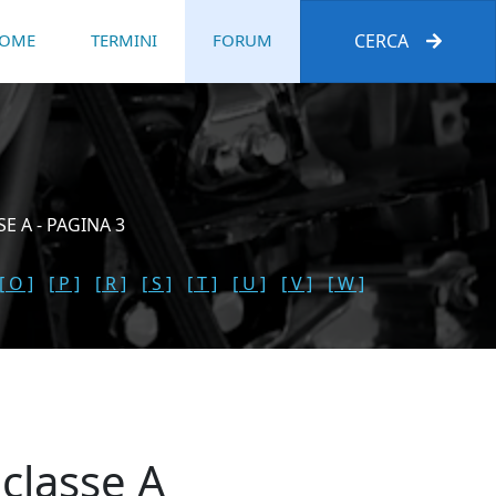
OME
TERMINI
FORUM
CERCA
 A - PAGINA 3
[ O ]
[ P ]
[ R ]
[ S ]
[ T ]
[ U ]
[ V ]
[ W ]
classe A