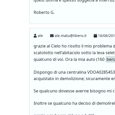
quest'ultima è spesso soggetta a interruz
Roberto G.
ale
ale.matu@libero.it
16/06/201
grazie al Cielo ho risolto il mio problema
scatolotto nell'abitacolo sotto la leva sele
qualcuno di voi. Ora la mia auto (160
ben
Dispongo di una centralina VDOA0285453
acquistato in demolizione; sicuramente e
Se qualcuno dovesse averne bisogno mi co
Inoltre se qualcuno ha deciso di demolirela