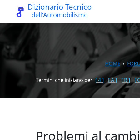
Dizionario Tecnico
dell'Automobilismo
HOME
FOR
Termini che iniziano per
[ 4 ]
[ A ]
[ B ]
[ C
Problemi al camb