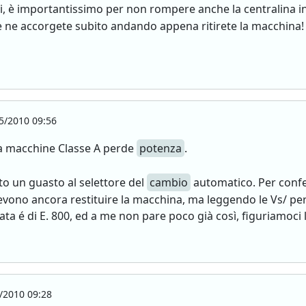
 è importantissimo per non rompere anche la centralina int
ve ne accorgete subito andando appena ritirete la macchina!
5/2010 09:56
 la macchine Classe A perde
potenza
.
to un guasto al selettore del
cambio
automatico. Per confer
devono ancora restituire la macchina, ma leggendo le Vs/ p
ta é di E. 800, ed a me non pare poco già così, figuriamoci l
/2010 09:28