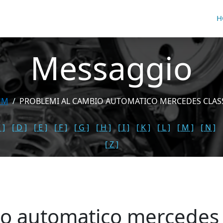
H
Messaggio
UM
PROBLEMI AL CAMBIO AUTOMATICO MERCEDES CLASSE
 ]
[ D ]
[ E ]
[ F ]
[ G ]
[ H ]
[ I ]
[ K ]
[ L ]
[ M ]
[ N ]
[ Z ]
io automatico mercedes 