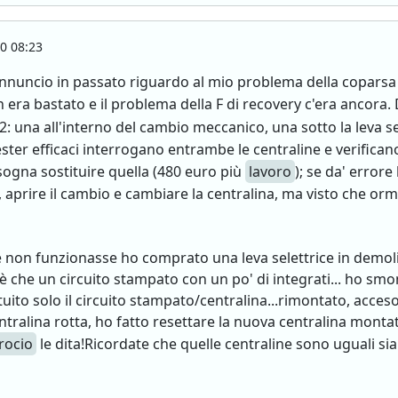
0 08:23
 annuncio in passato riguardo al mio problema della coparsa d
era bastato e il problema della F di recovery c'era ancora. 
 una all'interno del cambio meccanico, una sotto la leva se
ster efficaci interrogano entrambe le centraline e verificano
bisogna sostituire quella (480 euro più
lavoro
); se da' error
aprire il cambio e cambiare la centralina, ma visto che ormai
 non funzionasse ho comprato una leva selettrice in demolizi
è che un circuito stampato con un po' di integrati... ho smon
ituito solo il circuito stampato/centralina...rimontato, acces
entralina rotta, ho fatto resettare la nuova centralina mon
rocio
le dita!Ricordate che quelle centraline sono uguali si