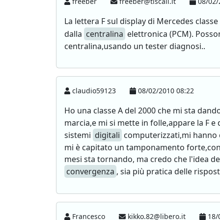
freeber
freeber@tiscali.it
08/02/
La lettera F sul display di Mercedes classe 
dalla
centralina
elettronica (PCM). Posson
centralina,usando un tester diagnosi..
claudio59123
08/02/2010 08:22
Ho una classe A del 2000 che mi sta dand
marcia,e mi si mette in folle,appare la F 
sistemi
digitali
computerizzati,mi hanno de
mi è capitato un tamponamento forte,con ri
mesi sta tornando, ma credo che l'idea de
convergenza
, sia più pratica delle risp
Francesco
kikko.82@libero.it
18/0