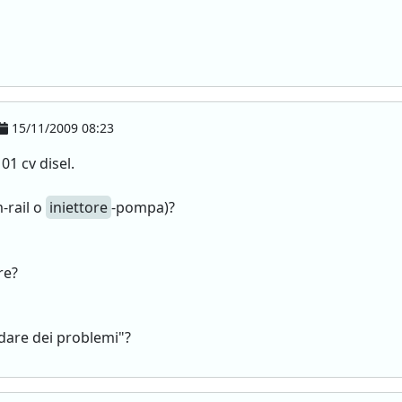
15/11/2009 08:23
1 cv disel.
-rail o
iniettore
-pompa)?
re?
dare dei problemi"?