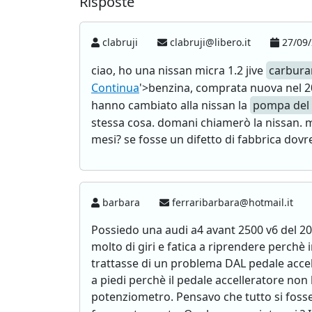
Risposte
clabruji
clabruji@libero.it
27/09/
ciao, ho una nissan micra 1.2 jive
carbura
Continua
'>benzina, comprata nuova nel 2
hanno cambiato alla nissan la
pompa del 
stessa cosa. domani chiamerò la nissan. 
mesi? se fosse un difetto di fabbrica dovr
barbara
ferraribarbara@hotmail.it
Possiedo una audi a4 avant 2500 v6 del 200
molto di giri e fatica a riprendere perchè 
trattasse di un problema DAL pedale accel
a piedi perchè il pedale accelleratore non
potenziometro. Pensavo che tutto si fosse 