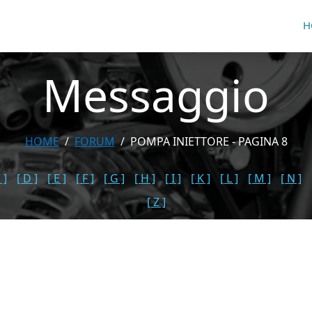
H
Messaggio
HOME
FORUM
POMPA INIETTORE - PAGINA 8
 ]
[ D ]
[ E ]
[ F ]
[ G ]
[ H ]
[ I ]
[ K ]
[ L ]
[ M ]
[ N ]
[ Z ]