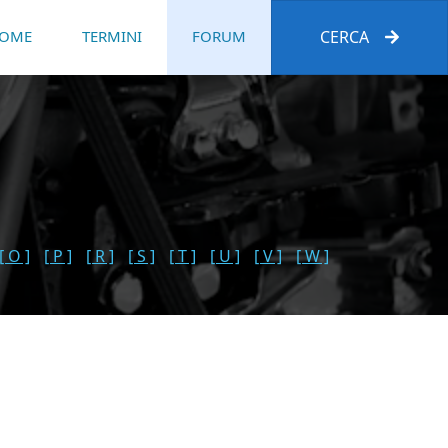
OME
TERMINI
FORUM
CERCA
[ O ]
[ P ]
[ R ]
[ S ]
[ T ]
[ U ]
[ V ]
[ W ]