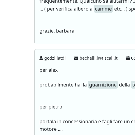
frequentemente. Qualcuno sa aiutarmi ? In
... ( per verifica albero a
camme
etc... ) s
grazie, barbara
godzillatdi
bechelli.l@tiscali.it
06
per alex
probabilmente hai la
guarnizione
della
t
per pietro
portala in concessionaria e fagli fare un 
motore ....