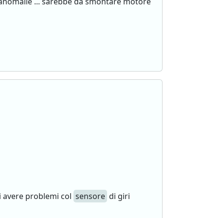
anomalie ... sarebbe da smontare motore
ti avere problemi col
sensore
di giri