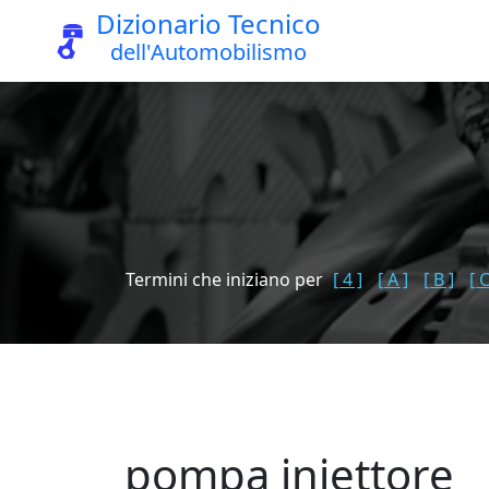
Dizionario Tecnico
dell'Automobilismo
Termini che iniziano per
[ 4 ]
[ A ]
[ B ]
[ C
pompa iniettore