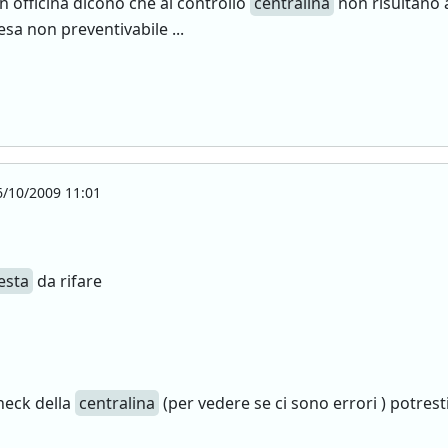
 officina dicono che al controllo
centralina
non risultano 
pesa non preventivabile ...
/10/2009 11:01
esta
da rifare
check della
centralina
(per vedere se ci sono errori ) potres