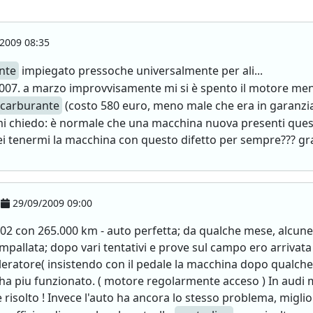
2009 08:35
nte
impiegato pressoche universalmente per ali...
007. a marzo improvvisamente mi si è spento il motore ment
carburante
(costo 580 euro, meno male che era in garanzia!
mi chiedo: è normale che una macchina nuova presenti quest
ei tenermi la macchina con questo difetto per sempre??? gra
29/09/2009 09:00
2 con 265.000 km - auto perfetta; da qualche mese, alcune v
impallata; dopo vari tentativi e prove sul campo ero arrivata
eratore( insistendo con il pedale la macchina dopo qualche 
 ha piu funzionato. ( motore regolarmente acceso ) In audi mi
risolto ! Invece l'auto ha ancora lo stesso problema, migli