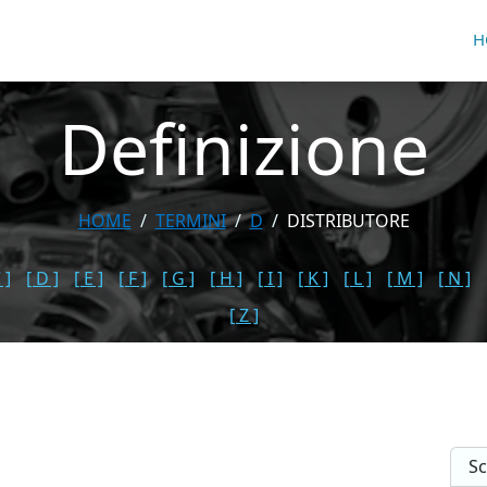
H
Definizione
HOME
TERMINI
D
DISTRIBUTORE
 ]
[ D ]
[ E ]
[ F ]
[ G ]
[ H ]
[ I ]
[ K ]
[ L ]
[ M ]
[ N ]
[ Z ]
Sc