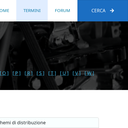
OME
TERMINI
FORUM
CERCA
[ O ]
[ P ]
[ R ]
[ S ]
[ T ]
[ U ]
[ V ]
[ W ]
hemi di distribuzione