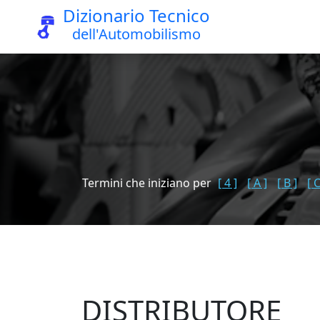
Dizionario Tecnico
dell'Automobilismo
Termini che iniziano per
[ 4 ]
[ A ]
[ B ]
[ C
DISTRIBUTORE