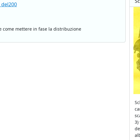
Sc
v del200
e come mettere in fase la distribuzione
Sc
ca
sc
3)
de
al