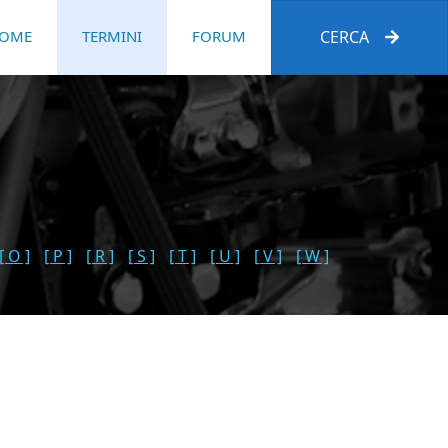
OME
TERMINI
FORUM
CERCA
[ O ]
[ P ]
[ R ]
[ S ]
[ T ]
[ U ]
[ V ]
[ W ]