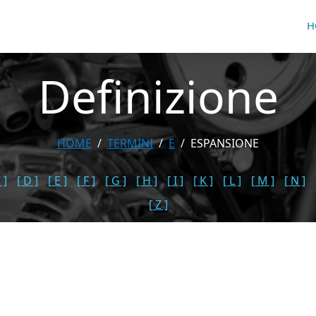
H
Definizione
HOME
TERMINI
E
ESPANSIONE
 ]
[ D ]
[ E ]
[ F ]
[ G ]
[ H ]
[ I ]
[ K ]
[ L ]
[ M ]
[ N ]
[ Z ]