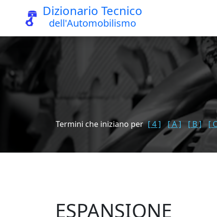
Dizionario Tecnico
dell'Automobilismo
Termini che iniziano per
[ 4 ]
[ A ]
[ B ]
[ C
ESPANSIONE