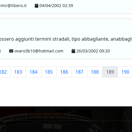
imir@libero.it
04/04/2002 02:39
ossero aggiunti termini stradali, tipo abbagliante, anabbagli
i
ovaro3b10@hotmail.com
26/03/2002 09:20
182
183
184
185
186
187
188
189
190