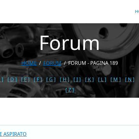
H
Forum
HOME
FORUM
FORUM - PAGINA 189
 ]
[ D ]
[ E ]
[ F ]
[ G ]
[ H ]
[ I ]
[ K ]
[ L ]
[ M ]
[ N ]
[ Z ]
E ASPIRATO