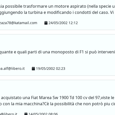
sia possibile trasformare un motore aspirato (nella specie
iungendo la turbina e modificando i condotti del caso. Vi r
zaza78@katamail.com
24/05/2002 12:12
quante e quali parti di una monoposto di F1 si può interveni
a.alf@libero.it
19/05/2002 02:23
cquistato una Fiat Marea Sw 1900 Td 100 cv del 97,viste le
o con la mia macchina?Cè la possibilità che non potrò piu cir
@libero.it
14/05/2002 08:06