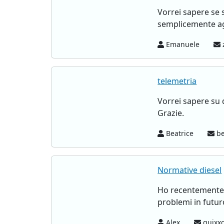
Vorrei sapere se 
semplicemente agg
Emanuele
telemetria
Vorrei sapere su 
Grazie.
Beatrice
be
Normative diesel
Ho recentemente a
problemi in futur
Alex
quixxo