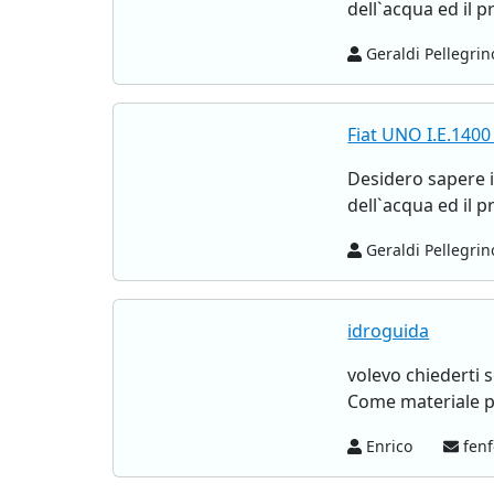
dell`acqua ed il p
Geraldi Pellegri
Fiat UNO I.E.140
Desidero sapere i
dell`acqua ed il p
Geraldi Pellegri
idroguida
volevo chiederti 
Come materiale pos
Enrico
fenf