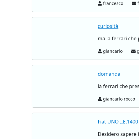
francesco
f
curiosità
ma la ferrari che 
giancarlo
g
domanda
la ferrari che pre
giancarlo rocco
Fiat UNO I.E.140
Desidero sapere i