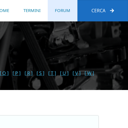
OME
TERMINI
FORUM
CERCA
[ O ]
[ P ]
[ R ]
[ S ]
[ T ]
[ U ]
[ V ]
[ W ]