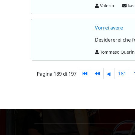
Valerio
kas
Vorrei avere
Desidererei che f
Tommaso Querin
181
Pagina 189 di 197