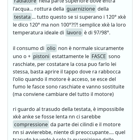
radiatore
nella parte superiore dove entra
l'acqua... rottura della
guarnizione
della
testata
... tutto questo se si superano i 120° xkè
le dico 120° ma non 100°?!?! semplice xkè la loro
temperatura ideale di
lavoro
è di 97/98°.
il consumo di
olio
non è normale sicuramente
uno o +
pistoni
estattamente le
FASCE
sono
raschiate, per costatare la cosa puo farlo lei
stessa, basta aprire il tappo dove ra rabbocca
l'olio quando il motore è acceso, se esce del
fumo le fasce sono raschiate e vanno sostituite
(ma conviene cambiare del tutto il motore)
ri guardo al trasudo della testata, è impossibile
xkè anke se fosse lenta nn ci sarebbe
compressione
da parte dei cilindi e il motore
nn si avvierebbe, niente di preoccupante.... quel
trasudo ke vede è solo la quarnizione delle