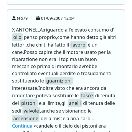
teo79
01/09/2007 12:04
X ANTONELLA:riguardo all'elevato consumo d'
olio
penso proprio,come hanno detto già altri
lettori,che chi ti ha fatto il
lavoro
è un
cane.Posso capire che il motore usato per la
riparazione non era il top ma un buon
meccanico prima di montarlo avrebbe
controllato eventuali perdite o trasudamenti
sostituendo le
guarnizioni
interessate.Inoltre,visto che era ancora da
rimontare,poteva sostituire le
fasce
di tenuta
dei
pistoni
e,al limite,gli
anelli
di tenuta delle
sedi
valvole
,anche se visionando le
accensione
della miscela aria-carb...
Continua
'>candele o il cielo dei pistoni era