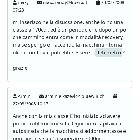
maxy
maxgrandy@libero.it
24/03/2008
07:28
mi inserisco nella disucssione, anche io ho una
classe a 170cdi, ed è un periodo che dopo un po
che cammino entra come in modalità recovery,
ma se spengo e riaccendo la macchina ritorna
ok. secondo voi potrebbe essere il
debimetro
?
grazie
Armin
armin.elkazevic@bluewin.ch
27/03/2008 10:17
Anche con la mia classe C ho iniziato ad avere i
primi problemi 6mesi fa. Ognitanto capitava in
autostrada che la macchina si addormentasse e
non riuscisse piu' a superare i 3000giri.