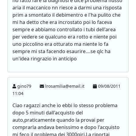
ho fatto fare la diagniosi e dice problema flusso
aria il maccanico nn riesce a darmi una risposta
prim a smontato il debimentro e l'ha pulito che
mi ha detto che era incrostato poi lo faceva
sempre e abbiamo controllato i tubi dell'area
per vedere se qualcuno era rotto e niente poi
uno piccolino era otturato ma niente lo fa
sempre mi sta facendo esaurire....se qlc ha
un'idea ringrazio in anticipo
gino79
lrosamilia@email.it
09/08/2011
11:04
Ciao ragazzi anche io ebbi lo stesso problema
dopo 5 minuti dall'acquisto del
auto,praticamente quando la provai per
comprarla andava benissimo e dopo l'acquisto
mi feco il problema dei 3000giri.La riportai