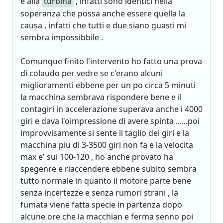
e alla
turbina
, infatti sono identici nella
soperanza che possa anche essere quella la
causa , infatti che tutti e due siano guasti mi
sembra impossibbile .
Comunque finito l'intervento ho fatto una prova
di colaudo per vedre se c'erano alcuni
miglioramenti ebbene per un po circa 5 minuti
la macchina sembrava rispondere bene e il
contagiri in accelerazione superava anche i 4000
giri e dava l'oimpressione di avere spinta ......poi
improvvisamente si sente il taglio dei giri e la
macchina piu di 3-3500 giri non fa e la velocita
max e' sui 100-120 , ho anche provato ha
spegenre e riaccendere ebbene subito sembra
tutto normale in quanto il motore parte bene
senza incertezze e senza rumori strani , la
fumata viene fatta specie in partenza dopo
alcune ore che la macchian e ferma senno poi