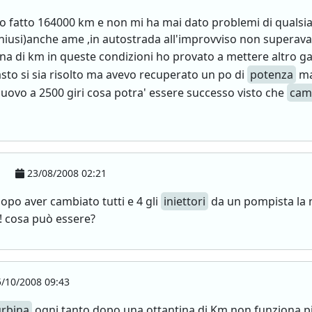
o fatto 164000 km e non mi ha mai dato problemi di qualsias
usi)anche ame ,in autostrada all'improvviso non superava a
a di km in queste condizioni ho provato a mettere altro g
uasto si sia risolto ma avevo recuperato un po di
potenza
ma
nuovo a 2500 giri cosa potra' essere successo visto che
cam
23/08/2008 02:21
 dopo aver cambiato tutti e 4 gli
iniettori
da un pompista la 
!! cosa può essere?
/10/2008 09:43
urbina
ogni tanto dopo una ottantina di Km non funziona più