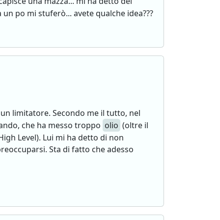
 capisce una mazza... mi ha detto del
un po mi stuferò... avete qualche idea???
un limitatore. Secondo me il tutto, nel
gliando, che ha messo troppo
olio
(oltre il
High Level). Lui mi ha detto di non
reoccuparsi. Sta di fatto che adesso