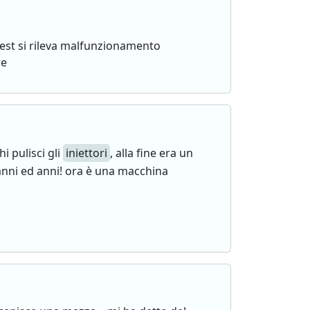
 test si rileva malfunzionamento
re
i pulisci gli
iniettori
, alla fine era un
anni ed anni! ora è una macchina