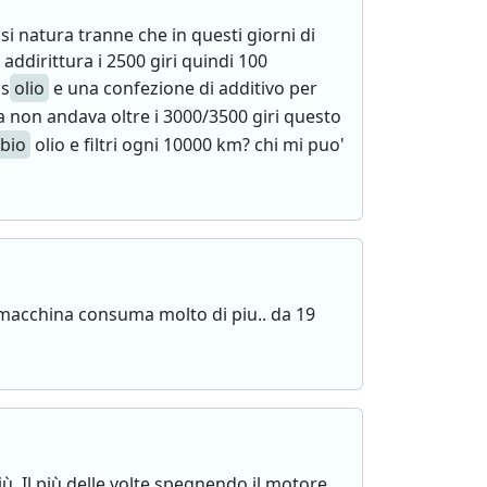
i natura tranne che in questi giorni di
ddirittura i 2500 giri quindi 100
as
olio
e una confezione di additivo per
 non andava oltre i 3000/3500 giri questo
bio
olio e filtri ogni 10000 km? chi mi puo'
macchina consuma molto di piu.. da 19
. Il più delle volte spegnendo il motore,