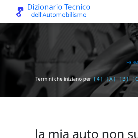
Dizionario Tecnico
dell'Automobilismo
HOM
Termini che iniziano per
[ 4 ]
[ A ]
[ B ]
[ C
la mia auto non su