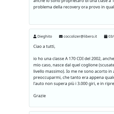
anche io sono proprietaro di una clase a 1
problema della recovery ora provo in qua
Dieghito
coccolizer@libero.it
03/
Ciao a tutti,
io ho una classe A 170 CDI del 2002, anche 
mio caso, nasce dal quel coglione (scusat
livello massimo). Io me ne sono acorto in a
preoccuparmi, che tanto era appena qualch
l'auto non supera più i 3.000 giri, e in ri
Grazie