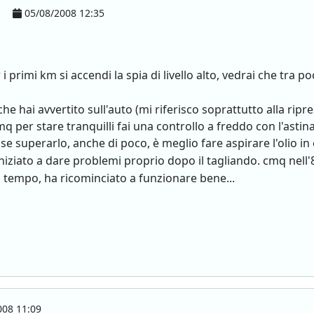
05/08/2008 12:35
 primi km si accendi la spia di livello alto, vedrai che tra po
che hai avvertito sull'auto (mi riferisco soprattutto alla rip
q per stare tranquilli fai una controllo a freddo con l'astina p
esse superarlo, anche di poco, è meglio fare aspirare l'olio i
niziato a dare problemi proprio dopo il tagliando. cmq nell'8
i tempo, ha ricominciato a funzionare bene...
08 11:09