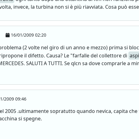
 volta, invece, la turbina non si è più riavviata. Cosa può es
16/01/2009 02:20
blema (2 volte nel giro di un anno e mezzo) prima si bloc
ripropone il difetto. Causa? Le "farfalle del collettore di
asp
RCEDES. SALUTI A TUTTI. Se qlcn sa dove comprarle a minor
1/2009 09:46
del 2005 .ultimamente sopratutto quando nevica, capita ch
acchina si spegne.