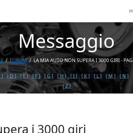
H
Messaggio
E
FORUM
LA MIA AUTO NON SUPERA I 3000 GIRI - PAG
 ]
[ D ]
[ E ]
[ F ]
[ G ]
[ H ]
[ I ]
[ K ]
[ L ]
[ M ]
[ N ]
[ Z ]
pera i 3000 giri