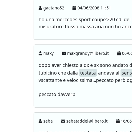
gaetano52
04/06/2008 11:51
ho una mercedes sport coupe'220 cdi del 20
misuratore flusso massa aria non ho anco
maxy
maxgrandy@libero.it
06/06
dopo aver chiesto a dx e sx sono andato da
tubicino che dalla
testata
andava al
sens
vscattante e velocissima...peccato però og
peccato davverp
seba
sebataddei@libero.it
16/06