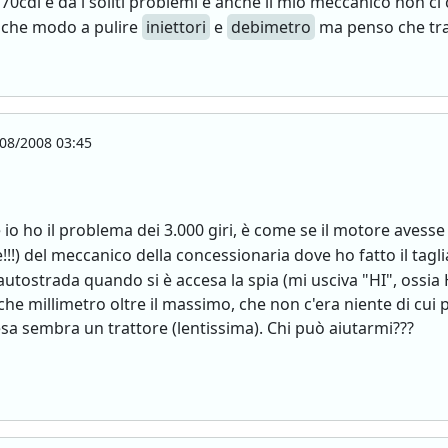
70cdi e da i soliti problemi e anche il mio meccanico non ci
lche modo a pulire
iniettori
e
debimetro
ma penso che tra 
08/2008 03:45
io ho il problema dei 3.000 giri, è come se il motore avesse 
e!!!) del meccanico della concessionaria dove ho fatto il ta
utostrada quando si è accesa la spia (mi usciva "HI", ossia 
e millimetro oltre il massimo, che non c'era niente di cui p
presa sembra un trattore (lentissima). Chi può aiutarmi???