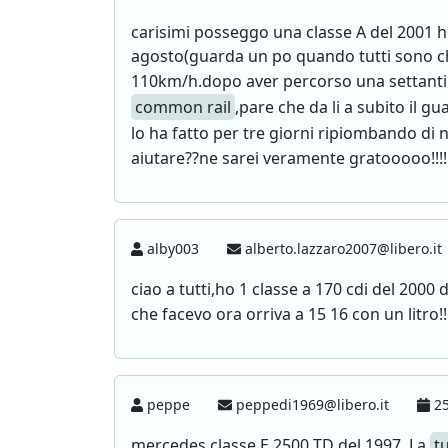
carisimi posseggo una classe A del 2001 h
agosto(guarda un po quando tutti sono chi
110km/h.dopo aver percorso una settantin
common rail
,pare che da li a subito il g
lo ha fatto per tre giorni ripiombando di 
aiutare??ne sarei veramente gratooooo!!!!
alby003
alberto.lazzaro2007@libero.it
ciao a tutti,ho 1 classe a 170 cdi del 2000
che facevo ora orriva a 15 16 con un litro!
peppe
peppedi1969@libero.it
25
mercedes classe E 2500 TD del 1997. La
t