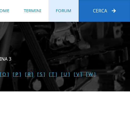
OME
TERMINI
FORUM
CERCA
INA 3
[ O ]
[ P ]
[ R ]
[ S ]
[ T ]
[ U ]
[ V ]
[ W ]