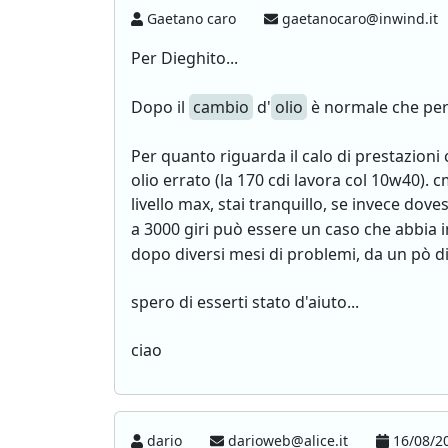
Gaetano caro
gaetanocaro@inwind.it
Per Dieghito...
Dopo il
cambio
d'
olio
è normale che per i
Per quanto riguarda il calo di prestazioni 
olio errato (la 170 cdi lavora col 10w40). cm
livello max, stai tranquillo, se invece dov
a 3000 giri può essere un caso che abbia i
dopo diversi mesi di problemi, da un pò d
spero di esserti stato d'aiuto...
ciao
dario
darioweb@alice.it
16/08/20